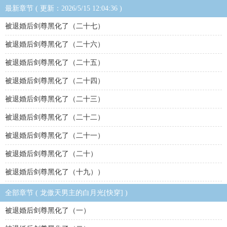
最新章节 ( 更新：2026/5/15 12:04:36 )
被退婚后剑尊黑化了（二十七）
被退婚后剑尊黑化了（二十六）
被退婚后剑尊黑化了（二十五）
被退婚后剑尊黑化了（二十四）
被退婚后剑尊黑化了（二十三）
被退婚后剑尊黑化了（二十二）
被退婚后剑尊黑化了（二十一）
被退婚后剑尊黑化了（二十）
被退婚后剑尊黑化了（十九））
全部章节 ( 龙傲天男主的白月光[快穿] )
被退婚后剑尊黑化了（一）