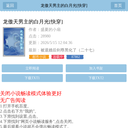
返回
龙傲天男主的白月光[快穿]
首页
龙傲天男主的白月光[快穿]
作者：盛夏的小扇
点击：28980
更新：2026/5/15 12:04:36
最新：
被退婚后剑尊黑化了（二十七）
都市小说
连载中
87862
立即阅读
加入书架
下载TXT1
下载TXT2
关闭小说畅读模式体验更好
无广告阅读
1.打开手机百度。
2.点击右下方“我的”。
3.下滑找到设置,点击。
4.下滑找到“网页小说畅读服务”,点击关闭。
5.最后观看小说就不会弹出畅读模式了。