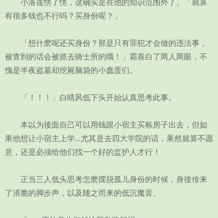
小洛莲愣了愣，这确实是在他的知识范围外了。「就算
有很多钱也不行吗？买身份呢？」
「想什麽呢还买身份？那是只有罪犯才会做的违法事，
被查到的话会被抓去骑士所的哦！」霜喜白了两人两眼，不
愧是半夜盗墓却挖屍脑袋的小蠢蛋们。
「！！！」白晴风低下头开始认真思考此事。
本以为後面自己可以用钱跟小宿主买栋房子出去，但如
果他想让小宿主上学...尤其是去四大学院的话，果然就算不愿
意，还是必须给他们找一个好的监护人才行！
正当三人低头思考怎麽摆脱孤儿身份的时候，身後传来
了清脆的脚步声，以及随之而来的低沉魔音。