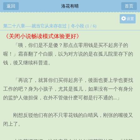
返回
洛花有晴
首页
设置
第二十八章—–就当它从未存在过｜冬小段 (1 / 6)
关灯
《关闭小说畅读模式体验更好》
大
「咦，你们是不是傻？那点点零用钱是买不起房子的
中
喔！」霜喜翻了个白眼，以为对方说的是在孤儿院里存下的
小
钱，後又继续科普道。
「再说了，就算你们买得起房子，後面也要上学也要找
工作的吧？身为小孩子，尤其是孤儿，如果没有一个有身分
的监护人做担保，在外不管做什麽可都是行不通的...」
刚想反驳他们有的不只零花钱的白晴风，刚张的嘴後又
闭上了。