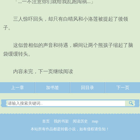
「...一不注意你们就给我乱跑闯祸...」
三人惊吓回头，却只有白晴风和小洛莲被提起了後领
子。
这似曾相似的声音和待遇，瞬间让两个熊孩子缩起了脑
袋缓缓转头。
内容未完，下一页继续阅读
上一章
加书签
回目录
下一页
首页
我的书架
阅读历史
map
本站所有作品都是转载小说，如有侵权请告知！