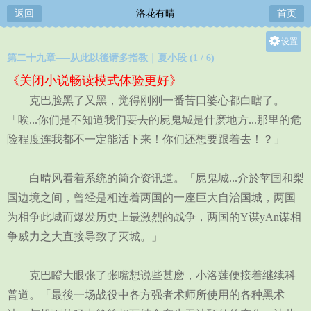
返回
洛花有晴
首页
设置
第二十九章—–从此以後请多指教｜夏小段 (1 / 6)
关灯
《关闭小说畅读模式体验更好》
大
克巴脸黑了又黑，觉得刚刚一番苦口婆心都白瞎了。
中
「唉...你们是不知道我们要去的屍鬼城是什麽地方...那里的危
小
险程度连我都不一定能活下来！你们还想要跟着去！？」
白晴风看着系统的简介资讯道。「屍鬼城...介於苹国和梨
国边境之间，曾经是相连着两国的一座巨大自治国城，两国
为相争此城而爆发历史上最激烈的战争，两国的Y谋yAn谋相
争威力之大直接导致了灭城。」
克巴瞪大眼张了张嘴想说些甚麽，小洛莲便接着继续科
普道。「最後一场战役中各方强者术师所使用的各种黑术