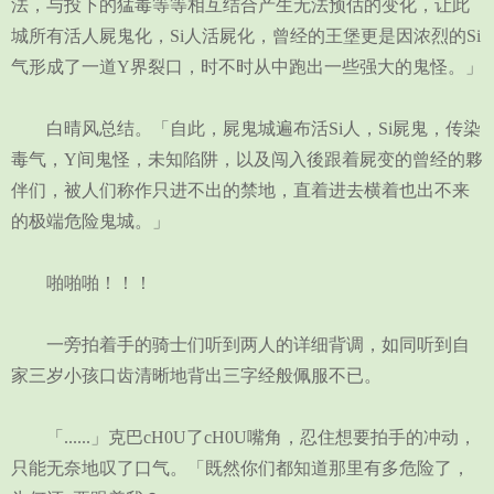
法，与投下的猛毒等等相互结合产生无法预估的变化，让此
城所有活人屍鬼化，Si人活屍化，曾经的王堡更是因浓烈的Si
气形成了一道Y界裂口，时不时从中跑出一些强大的鬼怪。」
白晴风总结。「自此，屍鬼城遍布活Si人，Si屍鬼，传染
毒气，Y间鬼怪，未知陷阱，以及闯入後跟着屍变的曾经的夥
伴们，被人们称作只进不出的禁地，直着进去横着也出不来
的极端危险鬼城。」
啪啪啪！！！
一旁拍着手的骑士们听到两人的详细背调，如同听到自
家三岁小孩口齿清晰地背出三字经般佩服不已。
「......」克巴cH0U了cH0U嘴角，忍住想要拍手的冲动，
只能无奈地叹了口气。「既然你们都知道那里有多危险了，