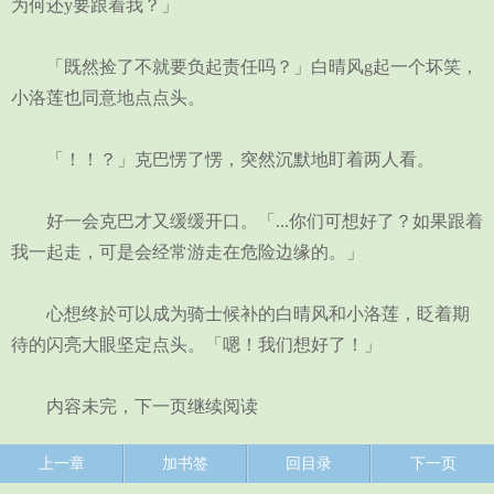
为何还y要跟着我？」
「既然捡了不就要负起责任吗？」白晴风g起一个坏笑，
小洛莲也同意地点点头。
「！！？」克巴愣了愣，突然沉默地盯着两人看。
好一会克巴才又缓缓开口。「...你们可想好了？如果跟着
我一起走，可是会经常游走在危险边缘的。」
心想终於可以成为骑士候补的白晴风和小洛莲，眨着期
待的闪亮大眼坚定点头。「嗯！我们想好了！」
内容未完，下一页继续阅读
上一章
加书签
回目录
下一页