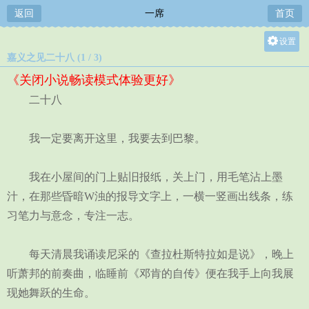
返回
一席
首页
设置
嘉义之见二十八 (1 / 3)
关灯
《关闭小说畅读模式体验更好》
大
二十八
中
小
我一定要离开这里，我要去到巴黎。
我在小屋间的门上贴旧报纸，关上门，用毛笔沾上墨
汁，在那些昏暗W浊的报导文字上，一横一竖画出线条，练
习笔力与意念，专注一志。
每天清晨我诵读尼采的《查拉杜斯特拉如是说》，晚上
听萧邦的前奏曲，临睡前《邓肯的自传》便在我手上向我展
现她舞跃的生命。