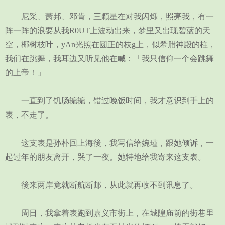
尼采、萧邦、邓肯，三颗星在对我闪烁，照亮我，有一
阵一阵的浪要从我R0UT上波动出来，梦里又出现碧蓝的天
空，椰树枝叶，yAn光照在圆正的枝g上，似希腊神殿的柱，
我们在跳舞，我耳边又听见他在喊：「我只信仰一个会跳舞
的上帝！」
一直到了饥肠辘辘，错过晚饭时间，我才意识到手上的
表，不走了。
这支表是孙朴回上海後，我写信给婉瑾，跟她倾诉，一
起过年的朋友离开，哭了一夜。她特地给我寄来这支表。
後来两岸竟就断航断邮，从此就再收不到讯息了。
周日，我拿着表跑到嘉义市街上，在城隍庙前的街巷里