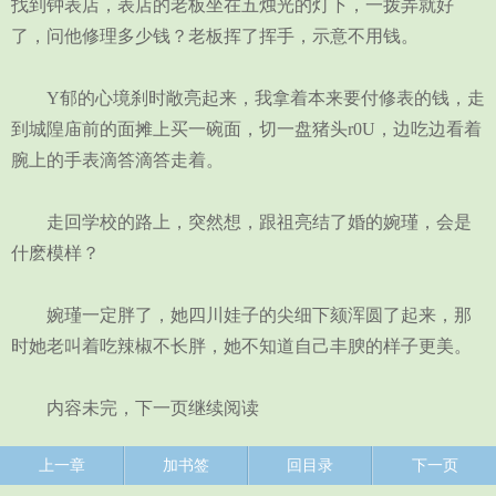
找到钟表店，表店的老板坐在五烛光的灯下，一拨弄就好
了，问他修理多少钱？老板挥了挥手，示意不用钱。
Y郁的心境刹时敞亮起来，我拿着本来要付修表的钱，走
到城隍庙前的面摊上买一碗面，切一盘猪头r0U，边吃边看着
腕上的手表滴答滴答走着。
走回学校的路上，突然想，跟祖亮结了婚的婉瑾，会是
什麽模样？
婉瑾一定胖了，她四川娃子的尖细下颏浑圆了起来，那
时她老叫着吃辣椒不长胖，她不知道自己丰腴的样子更美。
内容未完，下一页继续阅读
上一章
加书签
回目录
下一页