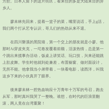
方腔。日本人留下的这片街区，看来住的多是大陆来台的异
乡人。
廖未林先回来，提着一篮子的菜，嘴里说话，手上g活，
我们两个打从艺专认识，哥儿们的热劲从来不退。
在四川磐溪的黑院墙，第一个交上的朋友就是小廖。他
那时Ai穿皮夹克，一坨卷发覆着前额，活泼热情，总是第一
个跳出来揽事办活动，饭桌上讲笑话、玩口技，兴来还能跳
上肚皮舞。学生时他就到处兼差，布置橱窗、做封面设计，
无所不能。他拿我当小弟带着，一块看电影，读西洋，叫我
这乡下来的小伙真开了眼界。
後来廖未林一腔热血响应十万青年十万军的号召，跑去
从军，那时真叫我哭了一整晚。谁想，在时代的巨浪里翻
滚，两人竟在台湾重聚！