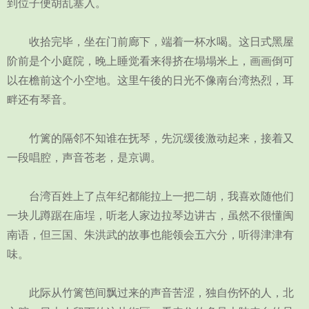
到位子便胡乱塞入。
收拾完毕，坐在门前廊下，端着一杯水喝。这日式黑屋
阶前是个小庭院，晚上睡觉看来得挤在塌塌米上，画画倒可
以在檐前这个小空地。这里午後的日光不像南台湾热烈，耳
畔还有琴音。
竹篱的隔邻不知谁在抚琴，先沉缓後激动起来，接着又
一段唱腔，声音苍老，是京调。
台湾百姓上了点年纪都能拉上一把二胡，我喜欢随他们
一块儿蹲踞在庙埕，听老人家边拉琴边讲古，虽然不很懂闽
南语，但三国、朱洪武的故事也能领会五六分，听得津津有
味。
此际从竹篱笆间飘过来的声音苦涩，独自伤怀的人，北