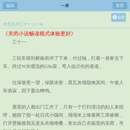
返回
一席
首页
设置
台北日夕三十一 (1 / 6)
关灯
《关闭小说畅读模式体验更好》
大
三十一
中
小
三轮车骑到桥板前停了下来，付过钱，扛着一身家当下
车。跨过W水缓流的G0u渠，弯入临沂街的巷道。
往深巷里一望，绿荫浓密，黑瓦灰墙隐掩其间。午後人
车俱寂，四下轰出蝉鸣。
屋里的人都出门工作了，只有一个打扫清洁的妇人来招
呼，她指了指一处日式小隔间，塌塌米上堆着两三席被褥，
打开壁橱後我见里头衣物堆叠，拿出自己衣箱里的东西，寻