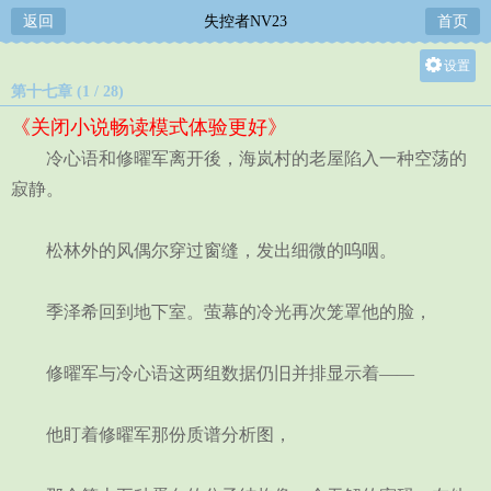
返回
失控者NV23
首页
设置
第十七章 (1 / 28)
关灯
《关闭小说畅读模式体验更好》
大
冷心语和修曜军离开後，海岚村的老屋陷入一种空荡的
中
寂静。
小
松林外的风偶尔穿过窗缝，发出细微的呜咽。
季泽希回到地下室。萤幕的冷光再次笼罩他的脸，
修曜军与冷心语这两组数据仍旧并排显示着——
他盯着修曜军那份质谱分析图，