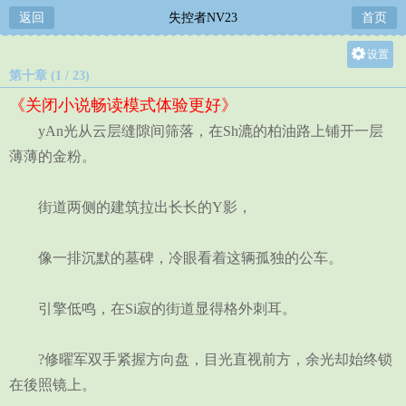
返回
失控者NV23
首页
设置
第十章 (1 / 23)
关灯
《关闭小说畅读模式体验更好》
大
yAn光从云层缝隙间筛落，在Sh漉的柏油路上铺开一层
中
薄薄的金粉。
小
街道两侧的建筑拉出长长的Y影，
像一排沉默的墓碑，冷眼看着这辆孤独的公车。
引擎低鸣，在Si寂的街道显得格外刺耳。
?修曜军双手紧握方向盘，目光直视前方，余光却始终锁
在後照镜上。