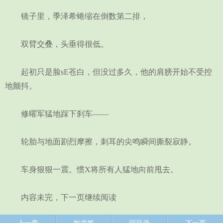
镜子里，季泽希蜷缩在倒数第二排，
双臂交叠，头垂得很低。
起初只是脸sE苍白，但没过多久，他的肩膀开始不受控
地颤抖。
修曜军猛地踩下刹车——
轮胎与地面剧烈摩擦，刺耳的尖鸣瞬间撕裂寂静。
车身狠狠一震。惯X将所有人猛地向前甩去。
内容未完，下一页继续阅读