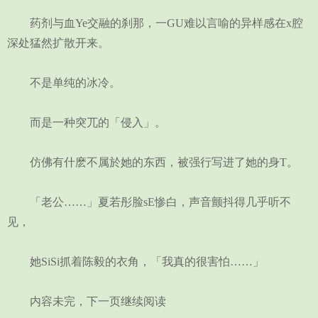
药剂与血Ye交融的刹那，一GU难以言喻的异样感在x腔
深处猛然扩散开来。
不是单纯的冰冷。
而是一种突兀的「侵入」。
仿佛有什麽不属於她的东西，被强行写进了她的身T。
「老公……」夏若彤脸sE惨白，声音颤抖得几乎听不
见，
她SiSi抓着陈毅的衣角，「我真的很害怕……」
内容未完，下一页继续阅读