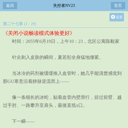
返回
失控者NV23
首页
设置
第二十七章 (1 / 29)
关灯
《关闭小说畅读模式体验更好》
大
时间：2055年6月19日，上午10：23，北区公寓陈毅家
中
小
针尖刺入皮肤的瞬间，夏若彤全身猛地绷紧。
当冰冷的药剂被缓缓推入血管时，她几乎能清楚感觉到
那GU寒意沿着静脉逆流而上——
像一条细长的冰蛇，贴着血管内壁滑行，掠过前臂、越
过手肘、一路攀升至肩头，最後直抵x口。
下一瞬——