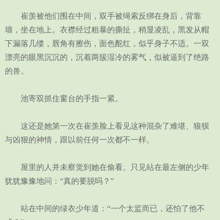
崔羡被他们围在中间，双手被绳索反绑在身后，背靠
墙，坐在地上。衣襟经过粗暴的撕扯，稍显凌乱，黑发从帽
下漏落几缕，唇角有擦伤，面色酡红，似乎身子不适。一双
漂亮的眼黑沉沉的，沉着两簇湿冷的雾气，似被逼到了绝路
的兽。
池寄双抓住窗台的手指一紧。
这还是她第一次在崔羡脸上看见这种混杂了难堪、狼狈
与凶狠的神情，跟以前任何一次都不一样。
屋里的人并未察觉到她在偷看。只见站在最左侧的少年
犹犹豫豫地问：“真的要脱吗？”
站在中间的绿衣少年道：“一个太监而已，还怕了他不