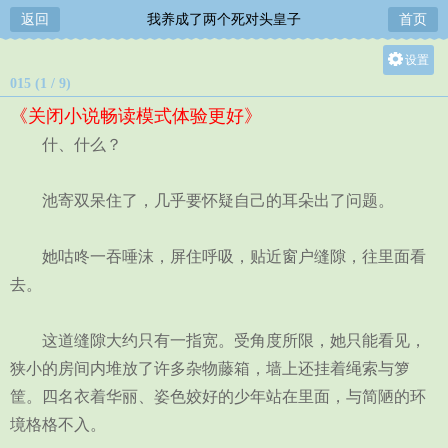
返回
我养成了两个死对头皇子
首页
设置
015 (1 / 9)
关灯
《关闭小说畅读模式体验更好》
大
什、什么？
中
小
池寄双呆住了，几乎要怀疑自己的耳朵出了问题。
她咕咚一吞唾沫，屏住呼吸，贴近窗户缝隙，往里面看
去。
这道缝隙大约只有一指宽。受角度所限，她只能看见，
狭小的房间内堆放了许多杂物藤箱，墙上还挂着绳索与箩
筐。四名衣着华丽、姿色姣好的少年站在里面，与简陋的环
境格格不入。