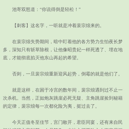
池寄双怒道：“你说得倒是轻松！”
【刺客】这名字，一听就是冲着裴宗烺来的。
在裴宗烺失势期间，暗中盯着他的各方势力生怕夜长梦
多，深知只有斩草除根，让他像昭贵妃一样死透了、埋在地
底，才能彻底掐灭他东山再起的希望。
否则，一旦裴宗烺重新迎风起势，倒霉的就是他们了。
就是这样，在困于冷宫的数年间，裴宗烺遇到过不止一
次杀机。当然，正如炮灰跳崖必死无疑、主角跳崖捡到秘籍
的定律，裴宗烺每一次都化险为夷，挺过去了。
今天正值冬至佳节，宫门敞开，君臣同宴，还有来自民