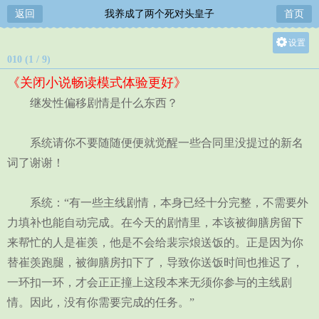
返回
我养成了两个死对头皇子
首页
设置
010 (1 / 9)
关灯
《关闭小说畅读模式体验更好》
大
继发性偏移剧情是什么东西？
中
小
系统请你不要随随便便就觉醒一些合同里没提过的新名
词了谢谢！
系统：“有一些主线剧情，本身已经十分完整，不需要外
力填补也能自动完成。在今天的剧情里，本该被御膳房留下
来帮忙的人是崔羡，他是不会给裴宗烺送饭的。正是因为你
替崔羡跑腿，被御膳房扣下了，导致你送饭时间也推迟了，
一环扣一环，才会正正撞上这段本来无须你参与的主线剧
情。因此，没有你需要完成的任务。”