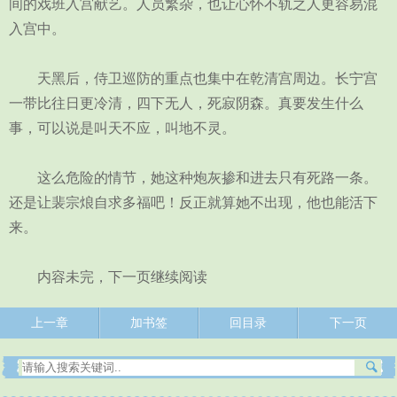
间的戏班入宫献艺。人员繁杂，也让心怀不轨之人更容易混
入宫中。
天黑后，侍卫巡防的重点也集中在乾清宫周边。长宁宫
一带比往日更冷清，四下无人，死寂阴森。真要发生什么
事，可以说是叫天不应，叫地不灵。
这么危险的情节，她这种炮灰掺和进去只有死路一条。
还是让裴宗烺自求多福吧！反正就算她不出现，他也能活下
来。
内容未完，下一页继续阅读
上一章
加书签
回目录
下一页