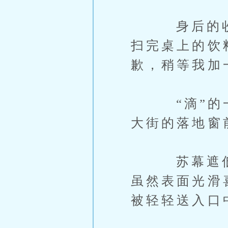
身后的收银
扫完桌上的饮
歉，稍等我加
“滴”的一
大街的落地窗
苏幕遮低头
虽然表面光滑
被轻轻送入口