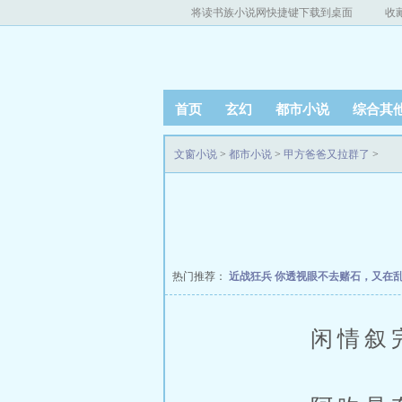
将读书族小说网快捷键下载到桌面
收
首页
玄幻
都市小说
综合其
文窗小说
>
都市小说
>
甲方爸爸又拉群了
>
热门推荐：
近战狂兵
你透视眼不去赌石，又在
闲情叙完，