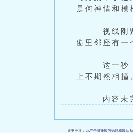
是何神情和模
视线刚聚焦
窗里邻座有一
这一秒，那
上不期然相撞
内容未完，
新书推荐：
玩弄全身瘫痪的妈妈和姨母