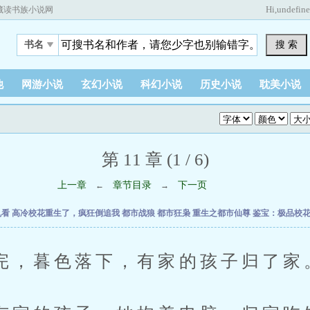
Hi,
undefin
藏读书族小说网
搜 索
书名
他
网游小说
玄幻小说
科幻小说
历史小说
耽美小说
第 11 章 (1 / 6)
上一章
章节目录
下一页
←
→
乱看
高冷校花重生了，疯狂倒追我
都市战狼
都市狂枭
重生之都市仙尊
鉴宝：极品校
暮色落下，有家的孩子归了家