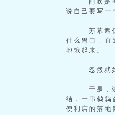
阿吹是有家
说自己要写一
苏幕遮仍在
什么胃口，直
地饿起来。
忽然就好
于是，装电
结，一串鹌鹑
便利店的落地