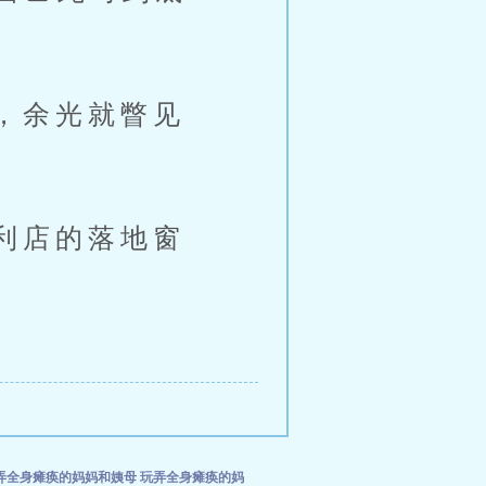
，余光就瞥见
利店的落地窗
弄全身瘫痪的妈妈和姨母
玩弄全身瘫痪的妈