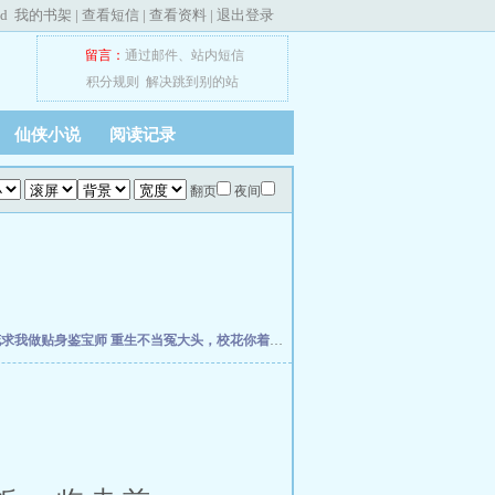
ed
我的书架
|
查看短信
|
查看资料
|
退出登录
留言：
通过邮件
、
站内短信
积分规则
解决跳到别的站
仙侠小说
阅读记录
翻页
夜间
花求我做贴身鉴宝师
重生不当冤大头，校花你着急啥？
权力之巅
我不是戏神
史上最强
。