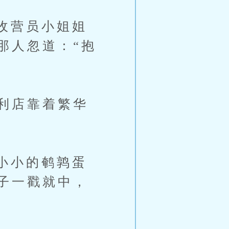
收营员小姐姐
那人忽道：“抱
利店靠着繁华
小小的鹌鹑蛋
子一戳就中，