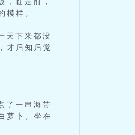
饭，临走前，
的模样。
一天下来都没
，才后知后觉
点了一串海带
白萝卜。坐在
。