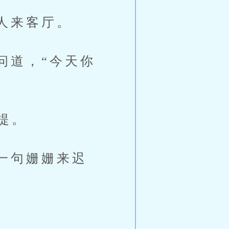
人来客厅。
道，“今天你
提。
一句姗姗来迟