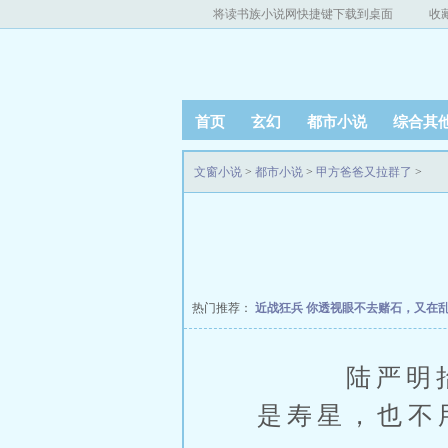
将读书族小说网快捷键下载到桌面
收
首页
玄幻
都市小说
综合其
文窗小说
>
都市小说
>
甲方爸爸又拉群了
>
热门推荐：
近战狂兵
你透视眼不去赌石，又在
陆严明抬头
是寿星，也不