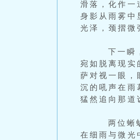
滑落，化作一
身影从雨雾中
光泽，颈摺微
下一瞬，奥
宛如脱离现实
萨对视一眼，
沉的吼声在雨
猛然追向那道
两位蜥蜴人
在细雨与微光