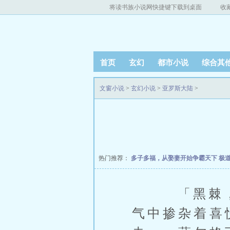
将读书族小说网快捷键下载到桌面
收
首页
玄幻
都市小说
综合其
文窗小说
>
玄幻小说
>
亚罗斯大陆
>
热门推荐：
多子多福，从娶妻开始争霸天下
极
「黑棘，你
气中掺杂着喜