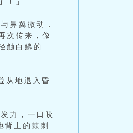
了！」
与鼻翼微动，
再次传来，像
轻触白鳞的
遵从地退入昏
发力，一口咬
他背上的棘刺