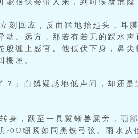
可能很快会带人来，到时候就危险
刻回应，反而猛地抬起头，耳膜
异动。远方，那若有若无的踩水声
蛇般缠上感官。他低伏下身，鼻尖
回棚屋。
」白鳞疑惑地低声问，却还是
身，跃至一具鬣蜥兽屍旁，颚部
肌r0U绷紧如同黑铁弓弦。雨水从