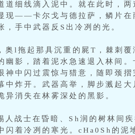
道道细线滴入泥中。就在此时，两
显现——卡尔戈与德拉萨，鳞片在
张，手中武器反S出冷冽的光。
l拖起那具沉重的屍T，棘刺覆
的幽影，踏着泥水急速退入林间。
眼神中闪过震惊与猎意，随即颈摺
幕中炸开。武器高举，脚步溅起大
诡异消失在林雾深处的黑影。
战士在昏暗、Sh润的树林间疾
中闪着冷冽的寒光。cHa0Sh的泥