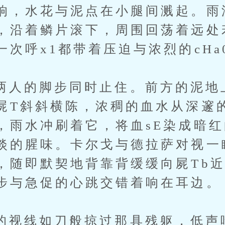
响，水花与泥点在小腿间溅起。雨
，沿着鳞片滚下，周围回荡着远处
一次呼x1都带着压迫与浓烈的cHa
的脚步同时止住。前方的泥地
屍T斜斜横陈，浓稠的血水从深邃
，雨水冲刷着它，将血sE染成暗
淡的腥味。卡尔戈与德拉萨对视一
，随即默契地背靠背缓缓向屍Tb
步与急促的心跳交错着响在耳边。
线如刀般掠过那具残躯，低声