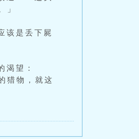
。」
应该是丢下屍
的渴望：
的猎物，就这