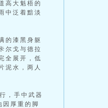
道高大魁梧的
雨中泛着黯淡
满的漆黑身躯
卡尔戈与德拉
完全展开，低
片泥水，两人
行，手中武器
地因厚重的脚