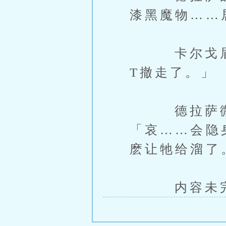
漆黑魔物……
卡尔戈眉头
T撤走了。」
德拉萨微微
「哀……会隐
麽让牠给溜了
内容未完，