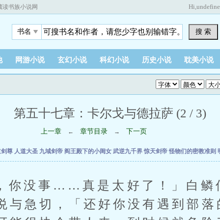
Hi,
undefin
藏读书族小说网
搜 索
书名
他
网游小说
玄幻小说
科幻小说
历史小说
耽美小说
第五十七章：卡尔戈与德拉萨 (2 / 3)
上一章
章节目录
下一页
←
→
道剑尊
人道大圣
九域剑帝
阎王殿下的小闺女
武逆九千界
惊天剑帝
怪物们的密教准则
没事……真是太好了！」白鳞
悦与急切，「还好你没有遇到部落