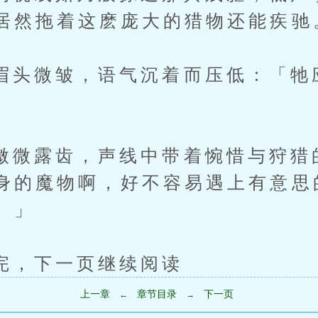
居然拖着这麽庞大的猎物还能疾驰
微皱，语气沉着而压低：「牠
露齿，声线中带着惋惜与狩猎
身的魔物啊，好不容易遇上有意思
。」
下一页继续阅读
上一章
章节目录
下一页
←
→