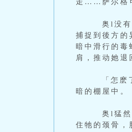
走……萨尔格
奥l没有立
捕捉到後方的
暗中滑行的毒
肩，推动她退
「怎麽了？
暗的棚屋中。
奥l猛然转
住牠的颈骨，