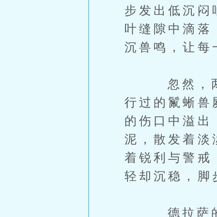
步发出低沉闷
叶缝隙中滴落
沉兽鸣，让每
忽然，两人
行过的鬣蜥兽
的伤口中溢出
泥，散发着淡
着锐利与警戒
轻却沉稳，脚
德拉萨的视