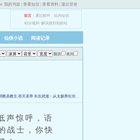
ed
我的书架
|
查看短信
|
查看资料
|
退出登录
留言：
通过邮件
、
站内短信
积分规则
解决跳到别的站
仙侠小说
阅读记录
翻页
夜间
明教圣教主
吞天圣帝
长生武道：从太极养生功开始
超维术士
终极星卡师
斗破之我为
低声惊呼，语
的战士，你快