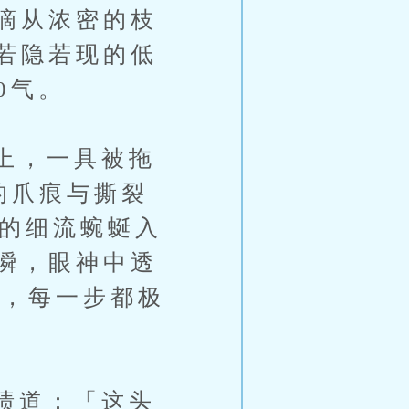
滴从浓密的枝
若隐若现的低
0气。
上，一具被拖
的爪痕与撕裂
红的细流蜿蜒入
瞬，眼神中透
近，每一步都极
啧道：「这头