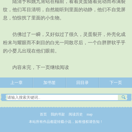
陆清予和姚九霄站在榻前，看着灵蛋随着晃动而布满裂
纹，他们耳目清明，自然能听到里面的动静，他们不自觉屏
息，怕惊扰了里面的小生物。
仿佛过了一瞬，又好似过了很久，灵蛋裂开，外壳化成
粉末与耀眼而不刺目的白光一同散尽后，一个白胖胖软乎乎
的小婴儿出现在他们眼前。
内容未完，下一页继续阅读
上一章
加书签
回目录
下一页
首页
我的书架
阅读历史
map
本站所有作品都是转载小说，如有侵权请告知！