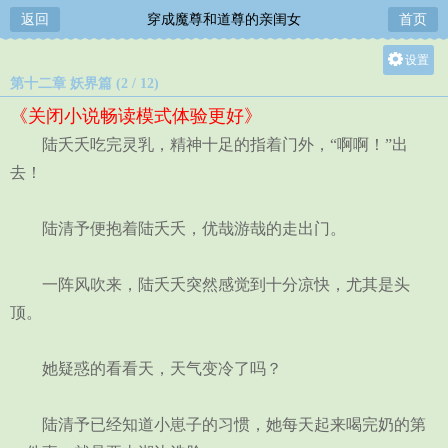
返回
穿成魔尊和道尊的亲闺女
首页
设置
第十二章 妖界篇 (2 / 12)
关灯
《关闭小说畅读模式体验更好》
大
陆夭夭吃完灵乳，精神十足的指着门外，“啊啊！”出
中
去！
小
陆清予便抱着陆夭夭，优哉游哉的走出门。
一阵风吹来，陆夭夭突然感觉到十分凉快，尤其是头
顶。
她疑惑的看看天，天气变冷了吗？
陆清予已经知道小崽子的习惯，她每天起来喝完奶的第