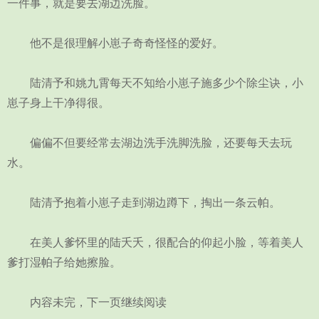
一件事，就是要去湖边洗脸。
他不是很理解小崽子奇奇怪怪的爱好。
陆清予和姚九霄每天不知给小崽子施多少个除尘诀，小
崽子身上干净得很。
偏偏不但要经常去湖边洗手洗脚洗脸，还要每天去玩
水。
陆清予抱着小崽子走到湖边蹲下，掏出一条云帕。
在美人爹怀里的陆夭夭，很配合的仰起小脸，等着美人
爹打湿帕子给她擦脸。
内容未完，下一页继续阅读