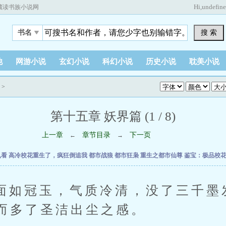
Hi,
undefin
藏读书族小说网
搜 索
书名
他
网游小说
玄幻小说
科幻小说
历史小说
耽美小说
>
第十五章 妖界篇 (1 / 8)
上一章
章节目录
下一页
←
→
乱看
高冷校花重生了，疯狂倒追我
都市战狼
都市狂枭
重生之都市仙尊
鉴宝：极品校
冠玉，气质冷清，没了三千墨
而多了圣洁出尘之感。