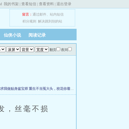
ed
我的书架
|
查看短信
|
查看资料
|
退出登录
留言：
通过邮件
、
站内短信
积分规则
解决跳到别的站
仙侠小说
阅读记录
翻页
夜间
花求我做贴身鉴宝师
重生不当冤大头，校花你着急啥？
权力之巅
我不是戏神
史上最强
发，丝毫不损