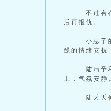
不过看在小
后再报仇。
小崽子的稚
躁的情绪安抚
陆清予和姚
上，气氛安静
陆夭夭仰头