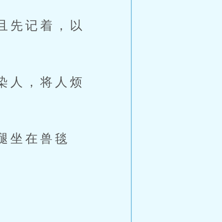
且先记着，以
染人，将人烦
腿坐在兽毯