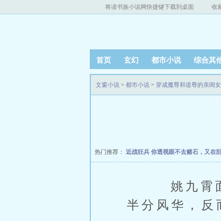
将读书族小说网快捷键下载到桌面
收
首页
玄幻
都市小说
综合其
文窗小说
>
都市小说
>
穿成魔尊和道尊的亲闺女
热门推荐：
近战狂兵
你透视眼不去赌石，又在
姚九霄面如
半分风华，反