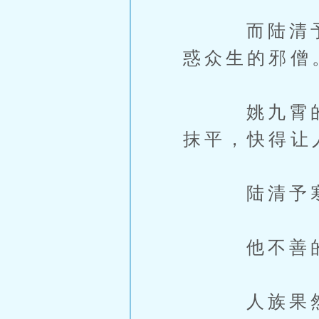
而陆清予的
惑众生的邪僧
姚九霄的目
抹平，快得让
陆清予寒着
他不善的瞪
人族果然都