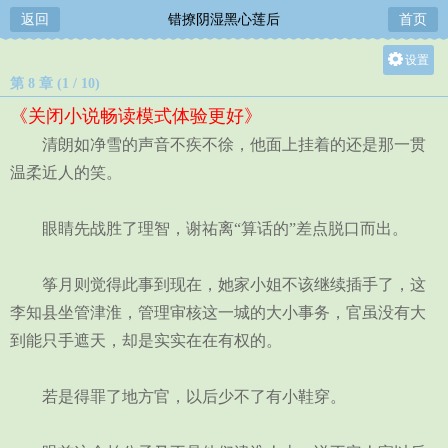
返回
错撩阴湿黑心莲后
首页
设置
第 8 章 (1 / 10)
关灯
《关闭小说畅读模式体验更好》
大
清朗如净雪的声音不疾不徐，他面上挂着的还是那一贯
中
温柔近人的笑。
小
眼睛先战胜了理智，谢祐离“算话的”差点脱口而出。
筝月则觉得此事到现在，她家小姐不该继续插手了，这
李知县坐管津淮，管理审核这一城的大小事务，官虽没有大
到能只手遮天，却是实实在在有权的。
若是得罪了地方官，以后少不了有小鞋穿。