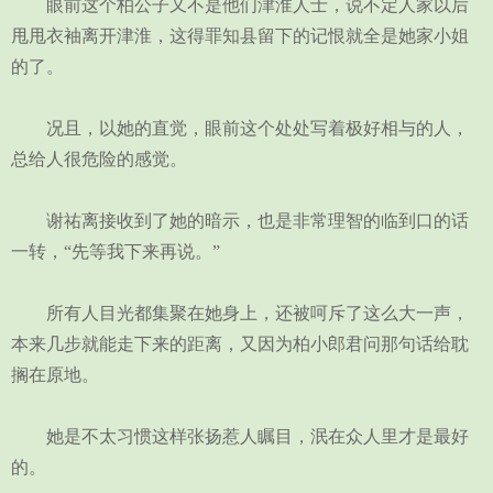
眼前这个柏公子又不是他们津淮人士，说不定人家以后
甩甩衣袖离开津淮，这得罪知县留下的记恨就全是她家小姐
的了。
况且，以她的直觉，眼前这个处处写着极好相与的人，
总给人很危险的感觉。
谢祐离接收到了她的暗示，也是非常理智的临到口的话
一转，“先等我下来再说。”
所有人目光都集聚在她身上，还被呵斥了这么大一声，
本来几步就能走下来的距离，又因为柏小郎君问那句话给耽
搁在原地。
她是不太习惯这样张扬惹人瞩目，泯在众人里才是最好
的。