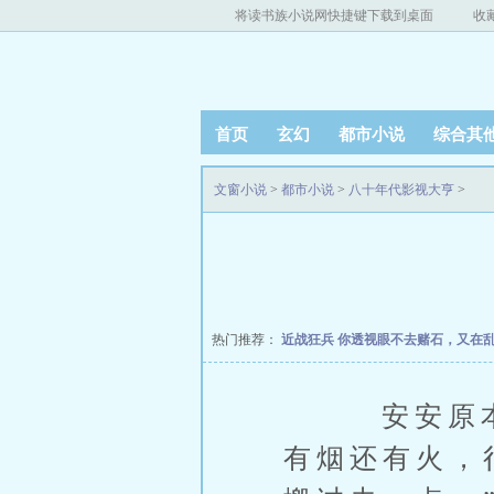
将读书族小说网快捷键下载到桌面
收
首页
玄幻
都市小说
综合其
文窗小说
>
都市小说
>
八十年代影视大亨
>
热门推荐：
近战狂兵
你透视眼不去赌石，又在
安安原本也
有烟还有火，