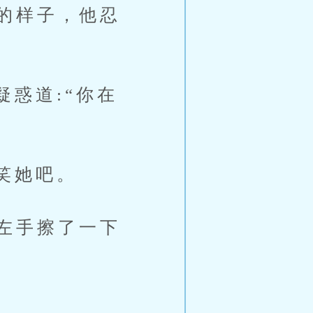
的样子，他忍
惑道:“你在
笑她吧。
左手擦了一下