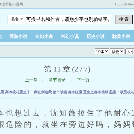
Hi,
undefin
藏读书族小说网
搜 索
书名
他
网游小说
玄幻小说
科幻小说
历史小说
耽美小说
第 11 章 (2 / 7)
上一章
章节目录
下一页
←
→
乱看
高冷校花重生了，疯狂倒追我
都市战狼
都市狂枭
重生之都市仙尊
鉴宝：极品校
想过去，沈知薇拉住了他耐心道
很危险的，就坐在旁边好吗，妈妈