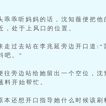
”
乖听妈妈的话，沈知薇便把他
近，处于上风口的位置。
过去站在李兆延旁边开口道:“
料吧。”
旁边站给她留出一个空位，沈
蘸料开始帮忙。
还想开口指导她什么时候该刷