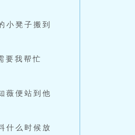
的小凳子搬到
需要我帮忙
知薇便站到他
料什么时候放