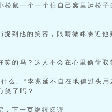
小松鼠一个一个往自己窝里运松子
。
到他的笑容，眼睛微眯凑近他疑
的吗？这人不会在心里偷偷取
么。”李兆延不自在地偏过头用
有笑了吗？
下一页继续阅读