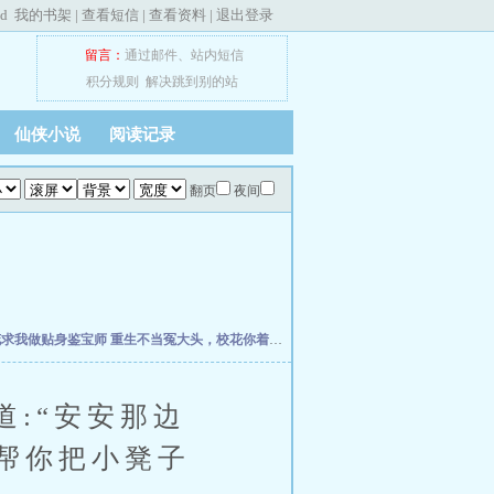
ed
我的书架
|
查看短信
|
查看资料
|
退出登录
留言：
通过邮件
、
站内短信
积分规则
解决跳到别的站
仙侠小说
阅读记录
翻页
夜间
花求我做贴身鉴宝师
重生不当冤大头，校花你着急啥？
权力之巅
我不是戏神
史上最强
:“安安那边
帮你把小凳子