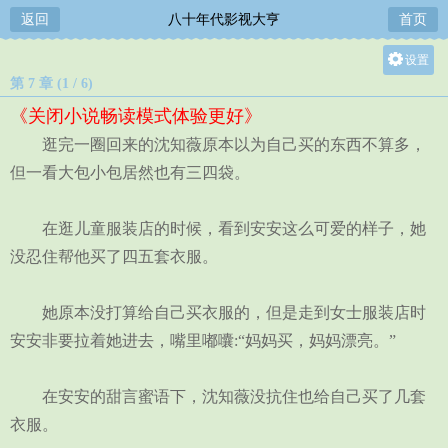
返回
八十年代影视大亨
首页
设置
第 7 章 (1 / 6)
关灯
《关闭小说畅读模式体验更好》
大
逛完一圈回来的沈知薇原本以为自己买的东西不算多，
中
但一看大包小包居然也有三四袋。
小
在逛儿童服装店的时候，看到安安这么可爱的样子，她
没忍住帮他买了四五套衣服。
她原本没打算给自己买衣服的，但是走到女士服装店时
安安非要拉着她进去，嘴里嘟囔:“妈妈买，妈妈漂亮。”
在安安的甜言蜜语下，沈知薇没抗住也给自己买了几套
衣服。