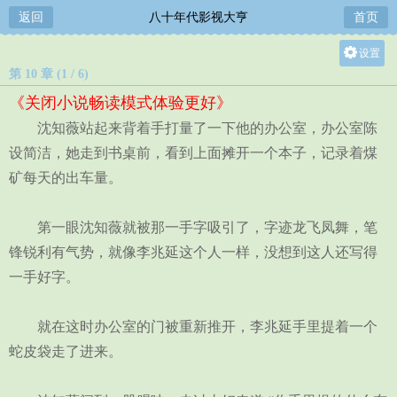
返回
八十年代影视大亨
首页
设置
第 10 章 (1 / 6)
关灯
《关闭小说畅读模式体验更好》
大
沈知薇站起来背着手打量了一下他的办公室，办公室陈
中
设简洁，她走到书桌前，看到上面摊开一个本子，记录着煤
小
矿每天的出车量。
第一眼沈知薇就被那一手字吸引了，字迹龙飞凤舞，笔
锋锐利有气势，就像李兆延这个人一样，没想到这人还写得
一手好字。
就在这时办公室的门被重新推开，李兆延手里提着一个
蛇皮袋走了进来。