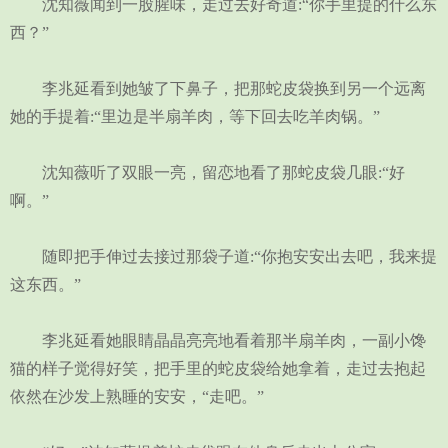
沈知薇闻到一股腥味，走过去好奇道:“你手里提的什么东
西？”
李兆延看到她皱了下鼻子，把那蛇皮袋换到另一个远离
她的手提着:“里边是半扇羊肉，等下回去吃羊肉锅。”
沈知薇听了双眼一亮，留恋地看了那蛇皮袋几眼:“好
啊。”
随即把手伸过去接过那袋子道:“你抱安安出去吧，我来提
这东西。”
李兆延看她眼睛晶晶亮亮地看着那半扇羊肉，一副小馋
猫的样子觉得好笑，把手里的蛇皮袋给她拿着，走过去抱起
依然在沙发上熟睡的安安，“走吧。”