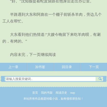
“好。”沈知薇提着蛇皮袋跟在他身后走出办公室。
半路遇到大东和阿彪在一个棚子前斩杀羊肉，旁边几个
工人在帮忙。
大东看到他们热情道:“大嫂今晚留下来吃羊肉呗，有涮
的，有烤的。”
内容未完，下一页继续阅读
上一章
加书签
回目录
下一页
首页
我的书架
阅读历史
map
本站所有作品都是转载小说，如有侵权请告知！