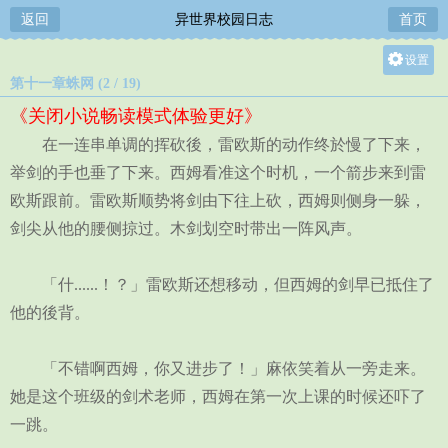
返回
异世界校园日志
首页
设置
第十一章蛛网 (2 / 19)
关灯
《关闭小说畅读模式体验更好》
大
在一连串单调的挥砍後，雷欧斯的动作终於慢了下来，
中
举剑的手也垂了下来。西姆看准这个时机，一个箭步来到雷
小
欧斯跟前。雷欧斯顺势将剑由下往上砍，西姆则侧身一躲，
剑尖从他的腰侧掠过。木剑划空时带出一阵风声。
「什......！？」雷欧斯还想移动，但西姆的剑早已抵住了
他的後背。
「不错啊西姆，你又进步了！」麻依笑着从一旁走来。
她是这个班级的剑术老师，西姆在第一次上课的时候还吓了
一跳。