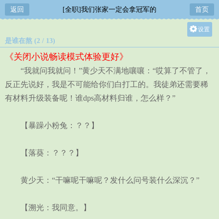
返回
[全职]我们张家一定会拿冠军的
首页
设置
是谁在熬 (2 / 13)
关灯
《关闭小说畅读模式体验更好》
大
“我就问我就问！”黄少天不满地嚷嚷：“哎算了不管了，
中
反正先说好，我是不可能给你们白打工的。我徒弟还需要稀
小
有材料升级装备呢！谁dps高材料归谁，怎么样？”
【暴躁小粉兔：？？】
【落葵：？？？】
黄少天：“干嘛呢干嘛呢？发什么问号装什么深沉？”
【溯光：我同意。】