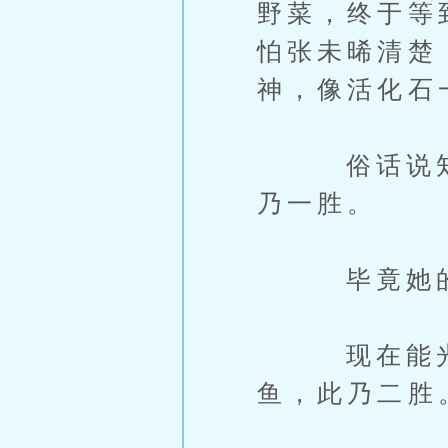
野菜，终于等
怕张未晞清楚
神，像活化石
俗话说知己
乃一胜。
毕竟她的仇
现在能光明
鱼，此乃二胜