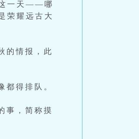
这一天——哪
是荣耀远古大
秋的情报，此
像都得排队。
的事，简称摸