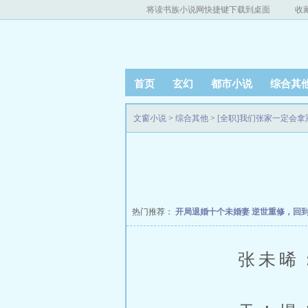
将读书族小说网快捷键下载到桌面
收
首页
玄幻
都市小说
综合其
文窗小说
>
综合其他
>
[全职]我们张家一定会拿
热门推荐：
开局退婚十个未婚妻
逆世重修，回
张未晞：“