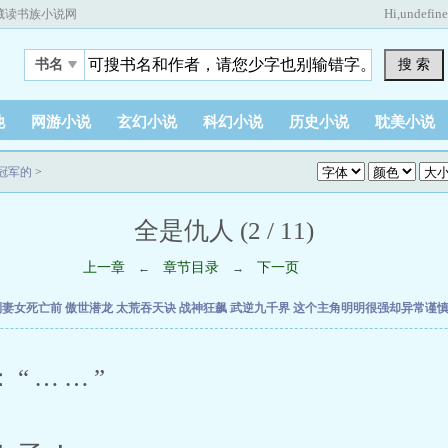
Hi,
undefin
藏读书族小说网
搜 索
书名
他
网游小说
玄幻小说
科幻小说
历史小说
耽美小说
冠军的
>
全是仇人 (2 / 11)
上一章
章节目录
下一页
←
→
到妻女死亡前
傲世潜龙
太荒吞天诀
战神狂飙
武逆九千界
这个主角明明很强却异常谨
……”