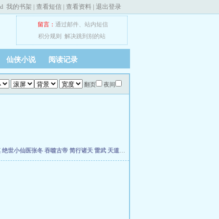
ed
我的书架
|
查看短信
|
查看资料
|
退出登录
留言：
通过邮件
、
站内短信
积分规则
解决跳到别的站
仙侠小说
阅读记录
翻页
夜间
慎
绝世小仙医张冬
吞噬古帝
简行诸天
雷武
天道天骄
开局签到荒古圣体
开局移植妖魔