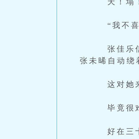
天！塌！
“我不喜欢
张佳乐信不
张未晞自动绕
这对她来
毕竟很难忍
好在三十年