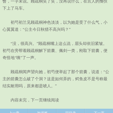
瞥，一字未说。顾疏桐笑了笑，没再说什么，在宫人的搀扶
下上了马车。
初芍初兰见顾疏桐神色淡淡，以为她是受了什么气，小
心翼翼道：“公主今日秋猎不高兴吗？”
“没，很高兴。”顾疏桐嘴上这么说，眉头却依旧紧皱。
初芍在旁帮着顾疏桐解下箭囊、佩剑一类，刚取下箭囊，便
奇怪地“咦”了一声。
顾疏桐闻声望向她，初芍便举起了那个箭囊，说道：“公
主的箭囊怎么破了个洞？这是如何弄的，鳄鱼皮不是号称最
结实耐用吗，原来都是唬人。”
内容未完，下一页继续阅读