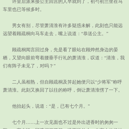
许皇后派来接公主回宫的人早就到了，初芍初兰坐在马
车里也已等候多时。
男女有别，尽管萧清淮有许多疑惑未解，此刻也只能远
远望着顾疏桐向马车走去，嘴上说道：“恭送公主。”
顾疏桐闻言回过身，先是看了眼站在顾烨然身边的晏
栖，又望向眼前弯着腰垂手行礼的萧清淮，叹道：“清淮，我
们有阵子未见了，对吗？”
二人虽相熟，但自顾疏桐及笄起她便只以“少将军”称呼
萧清淮。此刻又换回了以往的称呼，倒让萧清淮愣了一下。
他抬起头，说道：“是，已有七个月。”
七个月……上一次见面也不过是外出进香时的匆匆一