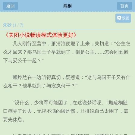
返回
疏桐
首页
设置
朱砂 (1 / 7)
关灯
《关闭小说畅读模式体验更好》
大
几人刚行至营中，萧清淮便迎了上来，关切道：“公主怎
中
么才回来？那乌国王子早就到了，倒是公主……怎会同五殿
小
下与晏公子一起？”
顾烨然在一边听得真切，疑惑道：“这与乌国王子又有什
么相干？他早就到了与宸岚何干？”
“没什么，少将军可能困了，在这说梦话呢。”顾疏桐随
口糊弄了过去，无视不满的顾烨然，只推说自己太困了，需
要先休息。