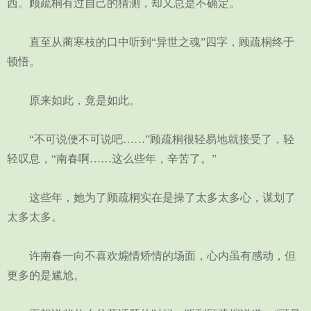
西。顾疏桐有过自己的猜测，却又总是不确定。
直至从蔺寒枝的口中听到“异世之魂”四字，顾疏桐终于
顿悟。
原来如此，竟是如此。
“不可说便不可说吧……”顾疏桐很轻易地就接受了，轻
轻叹息，“南春啊……这么些年，辛苦了。”
这些年，她为了顾疏桐实在是操了太多太多心，谋划了
太多太多。
许南春一向不喜欢煽情矫情的场面，心内虽有感动，但
更多的是尴尬。