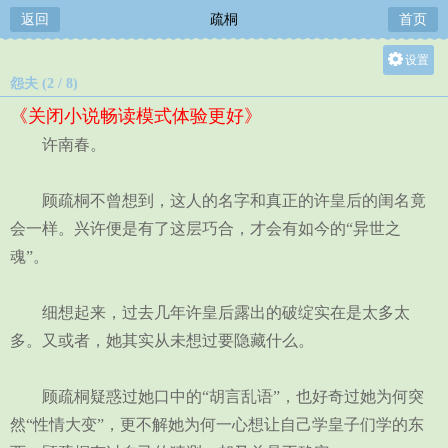
返回
疏桐
首页
设置
怨夫 (2 / 8)
关灯
《关闭小说畅读模式体验更好》
大
许南春。
中
小
顾疏桐不曾想到，这人的名字和真正的许皇后的闺名竟
会一样。兴许便是有了这层巧合，才会有如今的“异世之
魂”。
细想起来，过去几年许皇后露出的破绽实在是太多太
多。又或者，她其实从未想过要隐藏什么。
顾疏桐疑惑过她口中的“胡言乱语”，也好奇过她为何突
然“性情大变”，更不解她为何一心想让自己学皇子们学的东