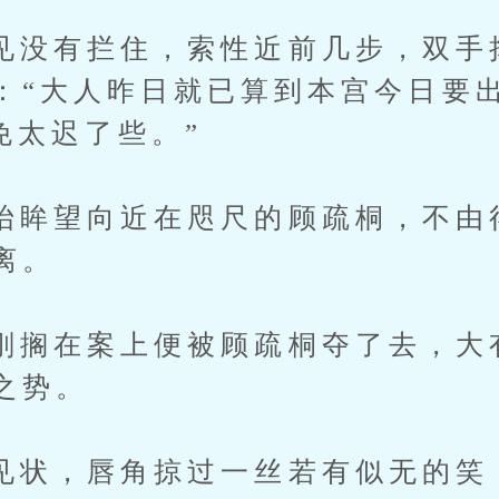
有拦住，索性近前几步，双手
：“大人昨日就已算到本宫今日要
免太迟了些。”
望向近在咫尺的顾疏桐，不由
离。
在案上便被顾疏桐夺了去，大
之势。
，唇角掠过一丝若有似无的笑：