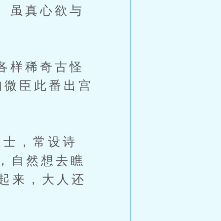
。虽真心欲与
各样稀奇古怪
知微臣此番出宫
士，常设诗
，自然想去瞧
说起来，大人还