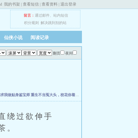
ed
我的书架
|
查看短信
|
查看资料
|
退出登录
留言：
通过邮件
、
站内短信
积分规则
解决跳到别的站
仙侠小说
阅读记录
翻页
夜间
花求我做贴身鉴宝师
重生不当冤大头，校花你着急啥？
权力之巅
我不是戏神
史上最强
直绕过欲伸手
茶。