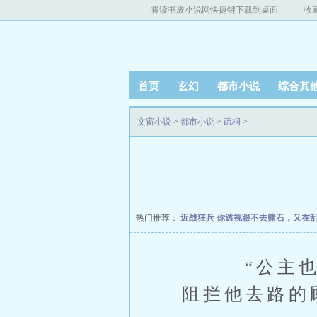
将读书族小说网快捷键下载到桌面
收
首页
玄幻
都市小说
综合其
文窗小说
>
都市小说
>
疏桐
>
热门推荐：
近战狂兵
你透视眼不去赌石，又在
“公主也太
阻拦他去路的