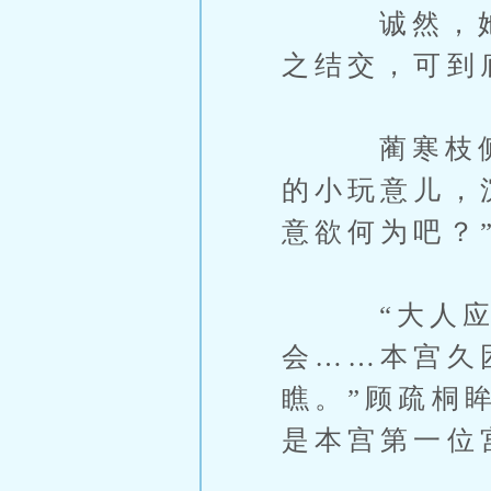
诚然，她对
之结交，可到
蔺寒枝侧头
的小玩意儿，
意欲何为吧？
“大人应该
会……本宫久
瞧。”顾疏桐
是本宫第一位