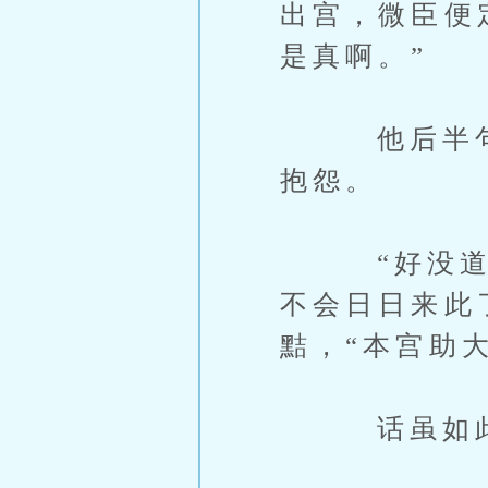
出宫，微臣便
是真啊。”
他后半句话
抱怨。
“好没道理
不会日日来此
黠，“本宫助
话虽如此，