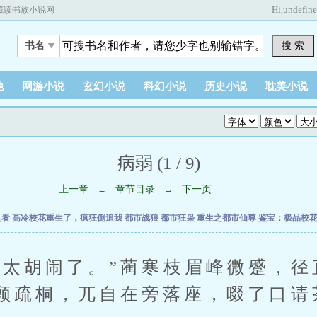
Hi,
undefin
藏读书族小说网
搜 索
书名
他
网游小说
玄幻小说
科幻小说
历史小说
耽美小说
病弱 (1 / 9)
上一章
章节目录
下一页
←
→
乱看
高冷校花重生了，疯狂倒追我
都市战狼
都市狂枭
重生之都市仙尊
鉴宝：极品校
胡闹了。”蔺寒枝眉峰微蹙，径
顾疏桐，兀自在旁落座，啜了口请