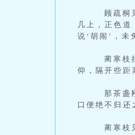
顾疏桐见没
几上，正色道
说‘胡闹’，未
蔺寒枝抬眸
仰，隔开些距
那茶盏刚搁
口便绝不归还
蔺寒枝见状