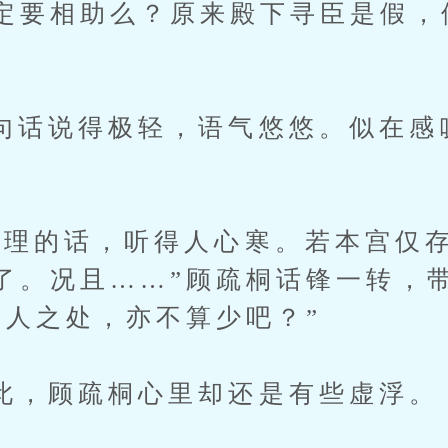
定要相助么？原来殿下寻臣是假，
说得极轻，语气悠悠。似在感
的话，听得人心寒。若本宫仅存
了。况且……”顾疏桐话锋一转，
大人之处，亦不算少吧？”
顾疏桐心里却还是有些虚浮。