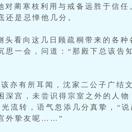
蔺寒枝利用与戒备远胜于信任
底还是忌惮他几分。
看向这几日顾疏桐带来的各种
沉思一会，问道：“那殿下总该告
”
亦有所耳闻，沈家二公子广结文
困深宫，未尝识得宗室之外的人物
眸光流转，语气忽添几分真挚，“
宫外挚友呢……”