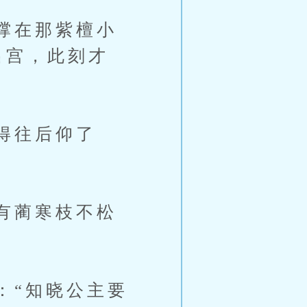
撑在那紫檀小
出宫，此刻才
得往后仰了
有蔺寒枝不松
“知晓公主要