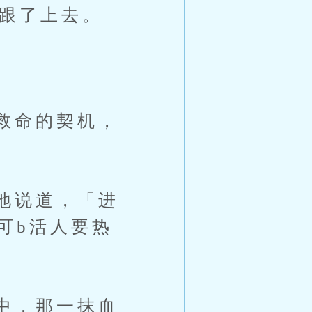
紧跟了上去。
救命的契机，
地说道，「进
可b活人要热
中，那一抹血