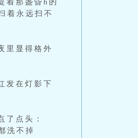
着那盏昏h的
扫着永远扫不
夜里显得格外
红发在灯影下
点了点头：
都洗不掉