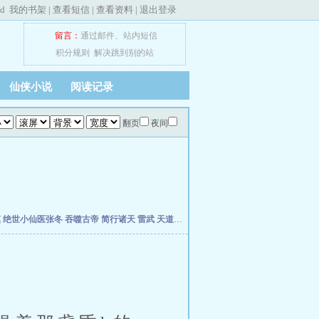
ed
我的书架
|
查看短信
|
查看资料
|
退出登录
留言：
通过邮件
、
站内短信
积分规则
解决跳到别的站
仙侠小说
阅读记录
翻页
夜间
慎
绝世小仙医张冬
吞噬古帝
简行诸天
雷武
天道天骄
开局签到荒古圣体
开局移植妖魔