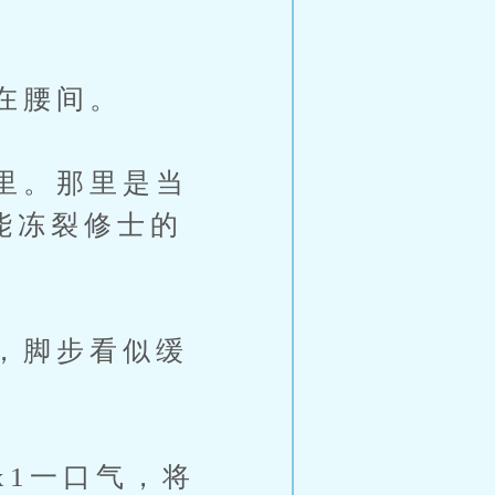
在腰间。
里。那里是当
能冻裂修士的
，脚步看似缓
1一口气，将