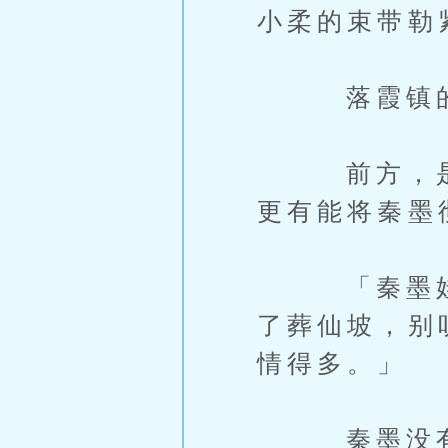
小柔的束带勒
落霞镇的灯
前方，是无
更有能将秦墨
「秦墨娃娃
了葬仙坡，别
情得多。」
秦墨没有说