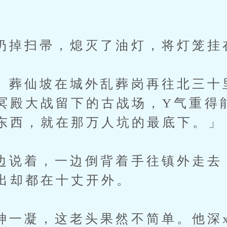
扫帚，熄灭了油灯，将灯笼挂
仙坡在城外乱葬岗再往北三十
冥殿大战留下的古战场，Y气重得
东西，就在那万人坑的最底下。」
着，一边倒背着手往镇外走去
出却都在十丈开外。
凝，这老头果然不简单。他深x