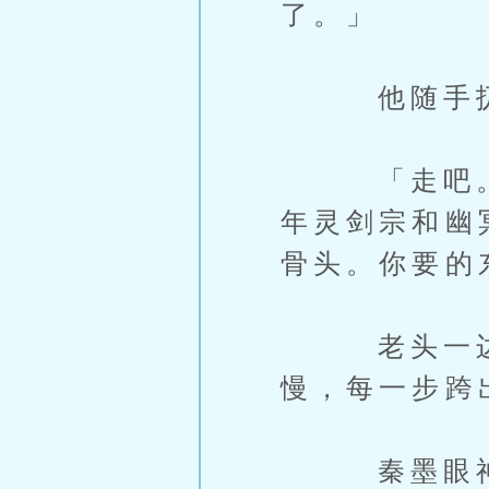
了。」
他随手扔掉
「走吧。葬
年灵剑宗和幽
骨头。你要的
老头一边说
慢，每一步跨
秦墨眼神一