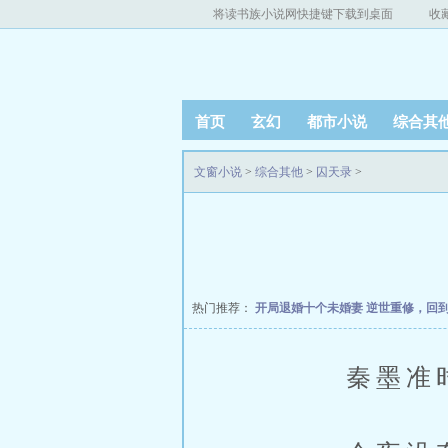
将读书族小说网快捷键下载到桌面
收
首页
玄幻
都市小说
综合其
文窗小说
>
综合其他
>
囚天录
>
热门推荐：
开局退婚十个未婚妻
逆世重修，回
秦墨准时出