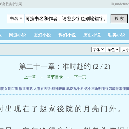
Hi,
undefin
藏读书族小说网
搜 索
书名
他
网游小说
玄幻小说
科幻小说
历史小说
耽美小说
第二十一章：准时赴约 (2 / 2)
上一章
章节目录
下一页
←
→
到妻女死亡前
傲世潜龙
太荒吞天诀
战神狂飙
武逆九千界
这个主角明明很强却异常谨
现在了赵家後院的月亮门外。