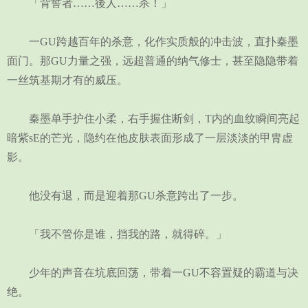
「背誓者……後人……杀！」
一GU跨越百年的杀意，化作实质般的冲击波，直扑秦墨
面门。那GU力量之强，远超普通的纳气修士，甚至隐隐带着
一丝筑基期才有的威压。
秦墨单手护住小柔，右手握住断剑，T内的血纹瞬间亮起
暗紫sE的芒光，隐约在他皮肤表面形成了一层淡淡的甲胄虚
影。
他没有退，而是迎着那GU杀意跨出了一步。
「我不管你是谁，挡我的路，就得碎。」
少年的声音在坑底回荡，带着一GU不容置疑的霸道与决
绝。