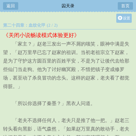
返回
囚天录
首页
设置
第二十四章：血纹化甲 (2 / 2)
关灯
《关闭小说畅读模式体验更好》
大
「家主？」赵老三发出一声不屑的嗤笑，眼神中满是失
中
望，「赵万里早已忘了赵家的祖训。当初老祖宗立下赵家，
小
是为了守护这方圆百里的百姓平安，不是为了让後代去给那
些仙门当走狗。他为了讨好幽冥殿，不惜把镇子变成修罗
场，甚至动了杀良冒功的念头。这样的赵家，老夫看了都觉
得脏。」
「所以你选择了秦墨？」黑衣人问道。
「老夫不选择任何人，老夫只是推了他一把。」赵老三
转头看向黑影，语气森然，「如果赵万里真的敢动手，老夫