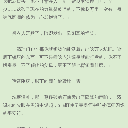
这把老骨头，也不介意在入土前，帮赵家清理门户。至
少……这孩子现在的力量是乾净的，不像赵万里，空有一身
纳气圆满的修为，心却烂透了。」
黑衣人沉默了，随即发出一阵刺耳的怪笑。
「清理门户？那你就祈祷他能活着走出这万人坑吧。这
底下镇压的东西，可不是靠这点洗髓泉就能打发的。你不了
解秦墨，不了解他的父母，更不了解他背负着什麽。」
话音刚落，脚下的葬仙坡猛地一震！
坑底深处，那一尊残破的石像发出了隆隆的声响，一双
绿sE的火眼在黑暗中燃起，SiSi盯住了秦墨怀中那枚疯狂闪烁
的平安符。