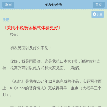
返回
他爱他爱他
首页
设置
後记
关灯
《关闭小说畅读模式体验更好》
大
後记
中
小
初次见面以及好久不见！
你好，我是雨墨濂。这是我第四本实T书，谢谢你的支
持，很高兴可以以此方式和大家见面。（鞠躬）
《Ai他》是我在2024年12月底完成的作品，实际写作面
上，b《Alpha的替身情人》完成得再早一点点（大概早三个
月）。