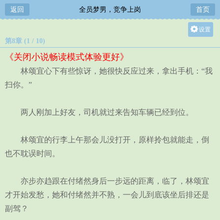
返回
全员梦男，竞争上岗
首页
设置
第8章 (1 / 10)
关灯
《关闭小说畅读模式体验更好》
大
林颂宜心下有些惊讶，她很快反应过来，拿出手机：“我
中
扫你。”
小
两人刚加上好友，司机就过来告知车辆已经到位。
林颂宜的行李上午那会儿没打开，原样拎包就能走，倒
也不耽误时间。
亦步亦趋跟在付绪然身后一步远的距离，临了，林颂宜
才开始发愁，她和付绪然并不熟，一会儿到底该坐后排还是
副驾？