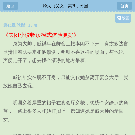
返回
烽火（父女，高H，民国）
首页
设置
第43章 吃醋 (1 / 4)
关灯
《关闭小说畅读模式体验更好》
大
身为大帅，戚祺年在舞会上根本闲不下来，有太多达官
中
显贵排着队要来和他攀谈，明珊不喜这样的场面，与他说一
小
声便走开了，想去找个清净的地方呆着。
戚祺年实在脱不开身，只能交代她别离开宴会大厅，就
放她自己去玩。
明珊穿着厚重的裙子在宴会厅穿梭，想找个安静点的角
落，一路上很多人和她打招呼，都知道她是戚大帅的亲闺
女。