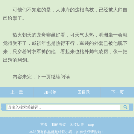
可他们不知道的是，大帅府的这根高枝，已经被大帅自
己给攀了。
热火朝天的龙舟赛虽好看，可天气太热，明珊坐一会就
觉得受不了，戚祺年也是热得不行，军装的外套已被他脱下
来，只穿着衬衣军裤的他，看起来也格外帅气凌厉，像一把
出窍的利剑。
内容未完，下一页继续阅读
上一章
加书签
回目录
下一页
首页
我的书架
阅读历史
map
本站所有作品都是转载小说，如有侵权请告知！