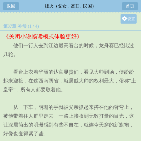
返回
烽火（父女，高H，民国）
首页
设置
第37章 补偿 (1 / 4)
关灯
《关闭小说畅读模式体验更好》
大
他们一行人去到江边最高看台的时候，龙舟赛已经比过
中
几轮。
小
看台上衣着华丽的达官显贵们，看见大帅到场，便纷纷
起来迎接，在这西南两省，就属戚大帅的权利最大，俗称“土
皇帝”，所有人都要敬着他。
从一下车，明珊的手就被父亲抓起来搭在他的臂弯上，
被他带着往人群里走去，一路上接收到无数打量的目光，这
让深居简出的明珊感到有些不自在，就连今天穿的新旗袍，
好像也变得紧了些。