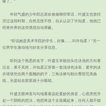
爆了。”
年轻气盛的少年郎总喜欢偷偷聊些荤话，叶盛文也曾经
历过这段时期，自然见怪不怪，自从认识了许知柔，他就已
经将外界的这些诱惑自动屏蔽。
“听说她是美术学院的学生，好像……叫许知柔！”另一
位男学生激动地与好友分享信息。
听到这个熟悉的名字，叶盛文本能抬头往泳池的方向看
过去，果不其然，许知柔正穿着一套浅绿色泳装，紧窄的泳
衣堪堪兜住两个圆翘的奶子，三角泳裤勾勒出臀部完美曲
线，光是站在那里就十分吸睛。
叶盛文眼神直勾勾地看着远处曼妙的身姿，心底突然升
起一个阴暗的想法，他想将这个女孩藏起来，任何人都不能