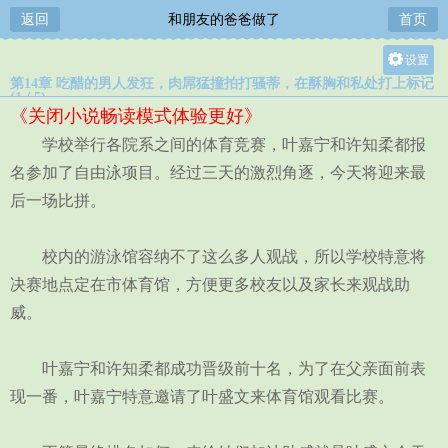
返回
和朋友的爸爸做了
首页
设置
第14章 吃醋的男人发狂，肉屌猛撞拍打骚蒂，在酥胸和私处打上标记
关灯
(1 / 5)
《关闭小说畅读模式体验更好》
大
学校举行各院系之间的体育竞赛，叶嘉宁和许知柔都报
中
名参加了自由泳项目。经过三天的激烈角逐，今天将迎来最
小
后一场比拼。
校内的游泳馆容纳不了这么多人观战，所以学校特意将
决赛地点定在市体育馆，方便更多校友以及家长来观战助
威。
叶嘉宁和许知柔都成功晋级前十名，为了在父亲面前表
现一番，叶嘉宁特意邀请了叶盛文来体育馆观看比赛。