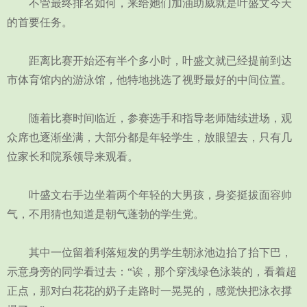
不管最终排名如何，来给她们加油助威就是叶盛文今天
的首要任务。
距离比赛开始还有半个多小时，叶盛文就已经提前到达
市体育馆内的游泳馆，他特地挑选了视野最好的中间位置。
随着比赛时间临近，参赛选手和指导老师陆续进场，观
众席也逐渐坐满，大部分都是年轻学生，放眼望去，只有几
位家长和院系领导来观看。
叶盛文右手边坐着两个年轻的大男孩，身姿挺拔面容帅
气，不用猜也知道是朝气蓬勃的学生党。
其中一位留着利落短发的男学生朝泳池边抬了抬下巴，
示意身旁的同学看过去：“诶，那个穿浅绿色泳装的，看着超
正点，那对白花花的奶子走路时一晃晃的，感觉快把泳衣撑