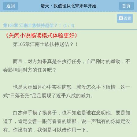
返回
诸天：数值怪从北宋末年开始
首页
设置
第105章 江南士族扶持赵佶？！ (1 / 4)
关灯
《关闭小说畅读模式体验更好》
大
第105章江南士族扶持赵佶？！
中
小
而且，对方如果真是在执行任务，自己刚才的举动，不
会影响到对方的任务吧？
也是太虚如月心中实在恼怒，就没怎么手下留情，这一
式“日落苍茫”足足展现了近乎八成的威力。
白杰伸手摸了摸鼻子，也不知道是谁在念叨他。要是知
道了，肯定会瞥一眼何春春的腹部，说一声我有的你肯定没
有。你没有的，我倒是可以借你用一下。