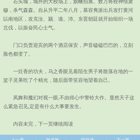
石头城，城外的大校场上，旗幡招展。数万将校神情肃
穆，杀气森森。自从升平二年八月，慕容隽派出兵攻打黄河
以南地区，攻克汝、颍、谯、沛。东晋朝廷就开始组织一场
北伐，以振奋民心士气。
门口负责迎宾的两个酒店保安，声音磕磕巴巴的，立刻
脸色都变了。
一炷香的功夫，乌之香眼见着陌生男子将散落在地的一
篮子灵果吃了个精光，随后面带笑容地望着自己。
凤舞和魔幻对视一眼,不由得心中警铃大作。显然天子这
么紧急召见,定是有什么大事要发生。
内容未完，下一页继续阅读