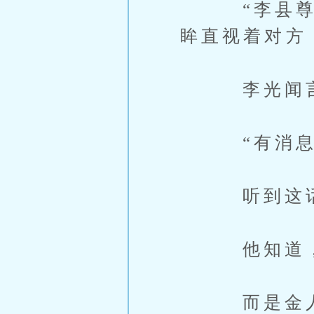
“李县尊，
眸直视着对方
李光闻言，
“有消息传
听到这话，
他知道，李
而是金人决