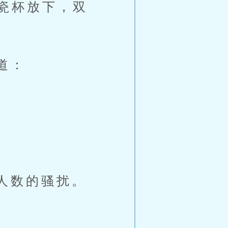
瓷杯放下，双
道：
人数的骚扰。