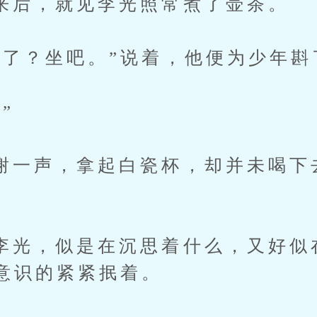
，就见李光照常煮了壶茶。
？坐吧。”说着，他便为少年斟
”
声，拿起白瓷杯，却并未喝下
，似是在沉思着什么，又好似
意识的紧紧抿着。