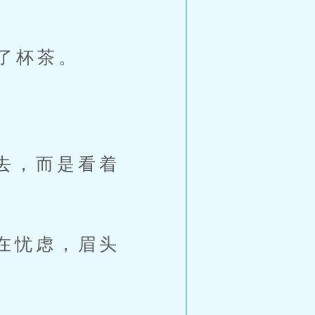
了杯茶。
去，而是看着
在忧虑，眉头