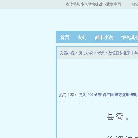
将读书族小说网快捷键下载到桌面
收
首页
玄幻
都市小说
综合其
文窗小说
>
历史小说
>
诸天：数值怪从北宋末年
热门推荐：
佣兵1929
终宋
诡三国
隆万盛世
秦
县衙。