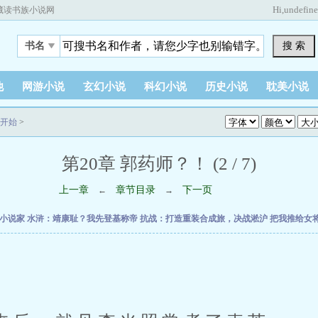
Hi,
undefin
藏读书族小说网
搜 索
书名
他
网游小说
玄幻小说
科幻小说
历史小说
耽美小说
开始
>
第20章 郭药师？！ (2 / 7)
上一章
章节目录
下一页
←
→
时小说家
水浒：靖康耻？我先登基称帝
抗战：打造重装合成旅，决战淞沪
把我推给女