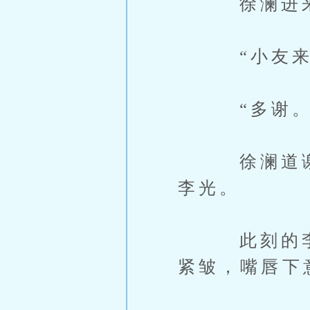
徐澜进来后
“小友来了
“多谢。
徐澜道谢一
李光。
此刻的李光
紧皱，嘴唇下