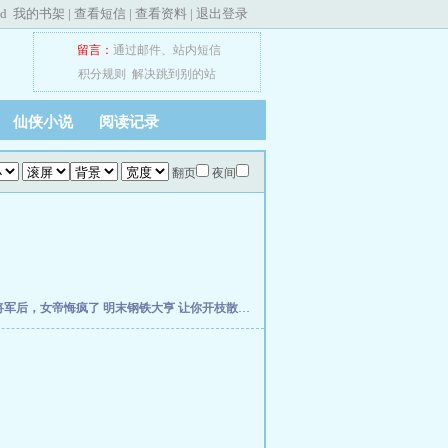
ed
我的书架
|
查看短信
|
查看资料
|
退出登录
留言：
通过邮件
、
站内短信
积分规则
解决跳到别的站
仙侠小说
阅读记录
翻页
夜间
将军后，女帝悔疯了
明末钢铁大亨
让你开枝散叶，你带七名罪女造反？
穿越成农家妇