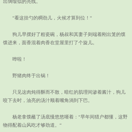
出绸缎似的亮线。
“看这挂勺的稠劲儿，火候才算到位！“
狗儿早摆好了粗瓷碗，杨叔和其妻子则端着刚出笼的馍
馍进来，面香混着肉香在堂屋里打了个旋儿。
哗啦！
野猪肉终于出锅！
只见这肉炖得酥而不散，暗红的肌理间渗着酱汁，狗儿
咬下去时，油亮的汤汁顺着嘴角淌到下巴。
杨老拿馍蘸了汤底慢悠悠咂着：“早年间猎户都懂，这野
物得配着山风吃才够劲道。“