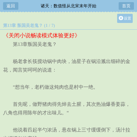
返回
诸天：数值怪从北宋末年开始
首页
设置
第13章 叛国吴老鬼？ (1 / 7)
关灯
《关闭小说畅读模式体验更好》
大
第13章叛国吴老鬼？
中
小
杨老拿长筷搅动锅中肉块，油星子在锅沿溅出细碎的金
花，闻言笑呵呵的说道：
“想当年，老朽做这炖肉也是村中一绝。
首先呢，做野猪肉得先焯去土腥，其次热油爆香姜蒜，
八角也得用陈年的才出味儿。“
他说着舀起半勺浓汤，悬在锅上三寸缓缓倒下，汤汁拉