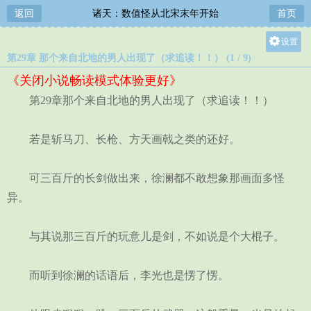
返回
诸天：数值怪从北宋末年开始
首页
设置
第29章 那个来自北地的男人出现了（求追读！！） (1 / 9)
关灯
《关闭小说畅读模式体验更好》
大
第29章那个来自北地的男人出现了（求追读！！）
中
小
若是斩马刀、长枪、方天画戟之类的还好。
可三百斤的长剑做出来，徐澜都不敢想象那画面多怪
异。
与其说那三百斤的玩意儿是剑，不如说是个大棍子。
而听到徐澜的话语后，李光也是愣了愣。