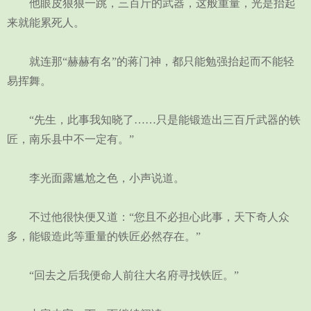
他眼皮狠狠一跳，三百斤的武器，这般重量，光是抬起
来就能累死人。
就连那“赫赫有名”的蒋门神，都只能勉强抬起而不能轻
易挥舞。
“先生，此事我知晓了……只是能锻造出三百斤武器的铁
匠，南乐县中不一定有。”
李光面露尴尬之色，小声说道。
不过他很快便又道：“您且不必担心此事，天下奇人众
多，能锻造此等重量的铁匠必然存在。”
“回去之后我便命人前往大名府寻找铁匠。”