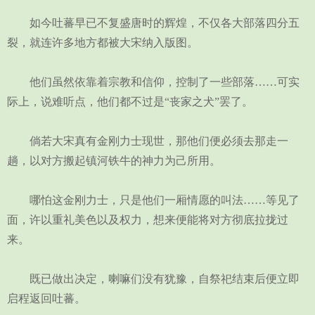
如今吐蕃早已不复盛唐时的辉煌，不仅各大部落四分五
裂，就连许多地方都被大宋纳入版图。
他们虽然依靠着宗教和信仰，控制了一些部落……可实
际上，说难听点，他们都不过是“丧家之犬”罢了。
倘若大宋真有金刚力士现世，那他们便必须去那走一
趟，以对方搬起镇河铁牛的神力为己所用。
哪怕这金刚力士，只是他们一厢情愿的叫法……等见了
面，许以重礼美色以及权力，想来便能将对方彻底拉拢过
来。
既已做出决定，喇嘛们没有犹豫，自祭祀结束后便立即
启程返回吐蕃。