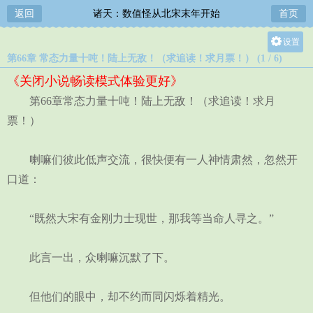
返回
诸天：数值怪从北宋末年开始
首页
设置
第66章 常态力量十吨！陆上无敌！（求追读！求月票！） (1 / 6)
关灯
《关闭小说畅读模式体验更好》
大
第66章常态力量十吨！陆上无敌！（求追读！求月
中
票！）
小
喇嘛们彼此低声交流，很快便有一人神情肃然，忽然开
口道：
“既然大宋有金刚力士现世，那我等当命人寻之。”
此言一出，众喇嘛沉默了下。
但他们的眼中，却不约而同闪烁着精光。