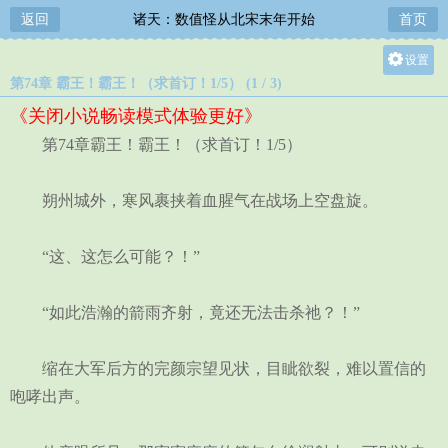
返回
诸天：数值怪从北宋末年开始
首页
设置
第74章 霸王！霸王！（求首订！1/5） (1 / 3)
关灯
《关闭小说畅读模式体验更好》
大
第74章霸王！霸王！（求首订！1/5）
中
小
朔州城外，寒风裹挟着血腥气在战场上空盘旋。
“这、这怎么可能？！”
“如此浩瀚的箭雨齐射，竟还无法击杀祂？！”
缩在大军后方的完颜宗望见状，目眦欲裂，难以置信的
咆哮出声。