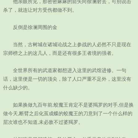
他亲眼所见，那密密麻麻的箭矢向徐澜射去，可别说击
杀了，就连让对方受伤都做不到。
反倒是徐澜周围的金
当然，古树城在诸城论战之上参战的人必然不只是现在
宗师榜之上的这几人，而是还有很多王者境的强者。
全世界所有的武道家都想进入这里的武馆进修。一句
话，这里便是一切的顶尖，除了人口严重不足外，这里没有
什么缺少的。
如果换做九百年前,蛟魔王肯定不是婆羯罗的对手,但是换
做今天,断臂之后化茧成蝶的蛟魔王的刀意到了一个什么样的
层次谁也不知道,未必敌不过婆羯罗。