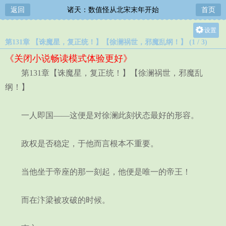
返回
诸天：数值怪从北宋末年开始
首页
设置
第131章 【诛魔星，复正统！】【徐澜祸世，邪魔乱纲！】 (1 / 3)
关灯
《关闭小说畅读模式体验更好》
大
第131章【诛魔星，复正统！】【徐澜祸世，邪魔乱
中
纲！】
小
一人即国——这便是对徐澜此刻状态最好的形容。
政权是否稳定，于他而言根本不重要。
当他坐于帝座的那一刻起，他便是唯一的帝王！
而在汴梁被攻破的时候。