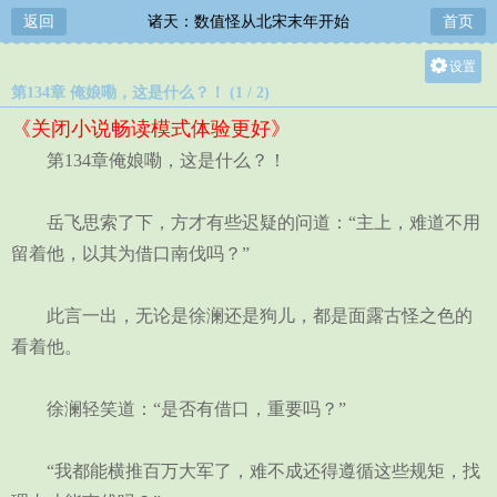
返回
诸天：数值怪从北宋末年开始
首页
设置
第134章 俺娘嘞，这是什么？！ (1 / 2)
关灯
《关闭小说畅读模式体验更好》
大
第134章俺娘嘞，这是什么？！
中
小
岳飞思索了下，方才有些迟疑的问道：“主上，难道不用
留着他，以其为借口南伐吗？”
此言一出，无论是徐澜还是狗儿，都是面露古怪之色的
看着他。
徐澜轻笑道：“是否有借口，重要吗？”
“我都能横推百万大军了，难不成还得遵循这些规矩，找