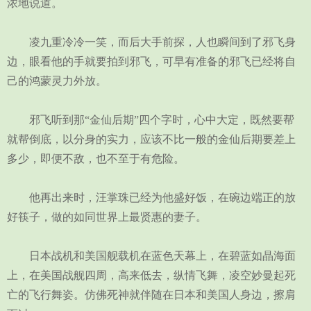
浓地说道。
凌九重冷冷一笑，而后大手前探，人也瞬间到了邪飞身
边，眼看他的手就要拍到邪飞，可早有准备的邪飞已经将自
己的鸿蒙灵力外放。
邪飞听到那“金仙后期”四个字时，心中大定，既然要帮
就帮倒底，以分身的实力，应该不比一般的金仙后期要差上
多少，即便不敌，也不至于有危险。
他再出来时，汪掌珠已经为他盛好饭，在碗边端正的放
好筷子，做的如同世界上最贤惠的妻子。
日本战机和美国舰载机在蓝色天幕上，在碧蓝如晶海面
上，在美国战舰四周，高来低去，纵情飞舞，凌空妙曼起死
亡的飞行舞姿。仿佛死神就伴随在日本和美国人身边，擦肩