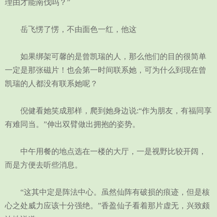
理由才能南伐吗？”
岳飞愣了愣，不由面色一红，他这
如果绑架可馨的是曾凯瑞的人，那么他们的目的很简单
一定是那张磁片！也会第一时间联系她，可为什么到现在曾
凯瑞的人都没有联系她呢？
倪健看她笑成那样，爬到她身边说:“作为朋友，有福同享
有难同当。”伸出双臂做出拥抱的姿势。
中午用餐的地点选在一楼的大厅，一是视野比较开阔，
而是方便去听些消息。
“这其中定是阵法中心。虽然仙阵有破损的痕迹，但是核
心之处威力应该十分强绝。”香盈仙子看着那片虚无，兴致颇