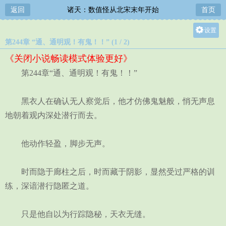
返回
诸天：数值怪从北宋末年开始
首页
设置
第244章 “通、通明观！有鬼！！” (1 / 2)
关灯
《关闭小说畅读模式体验更好》
大
第244章“通、通明观！有鬼！！”
中
小
黑衣人在确认无人察觉后，他才仿佛鬼魅般，悄无声息
地朝着观内深处潜行而去。
他动作轻盈，脚步无声。
时而隐于廊柱之后，时而藏于阴影，显然受过严格的训
练，深谙潜行隐匿之道。
只是他自以为行踪隐秘，天衣无缝。