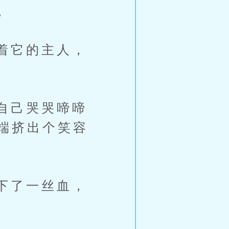
。
着它的主人，
自己哭哭啼啼
端挤出个笑容
下了一丝血，