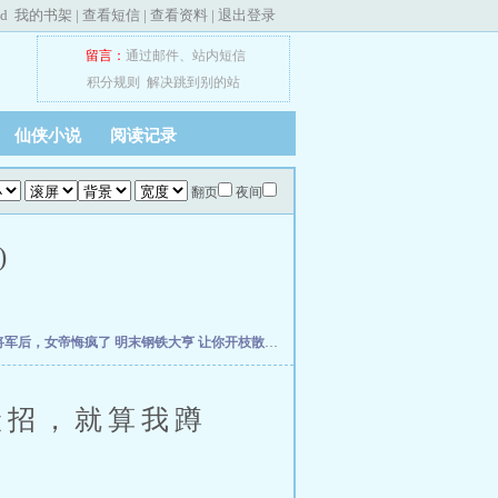
ed
我的书架
|
查看短信
|
查看资料
|
退出登录
留言：
通过邮件
、
站内短信
积分规则
解决跳到别的站
仙侠小说
阅读记录
翻页
夜间
)
将军后，女帝悔疯了
明末钢铁大亨
让你开枝散叶，你带七名罪女造反？
穿越成农家妇
招，就算我蹲
。