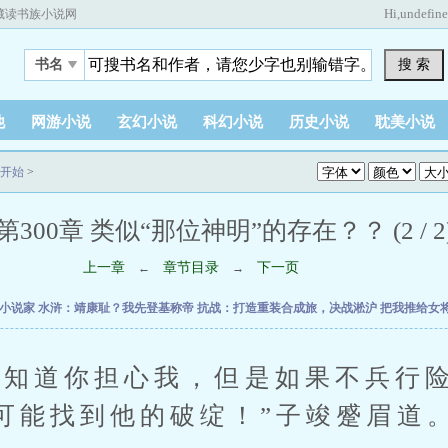
Hi,
undefin
藏读书族小说网
搜 索
书名
他
网游小说
玄幻小说
科幻小说
历史小说
耽美小说
开始
>
第300章 类似“那位神明”的存在？？ (2 / 2
上一章
章节目录
下一页
←
→
时小说家
水浒：靖康耻？我先登基称帝
抗战：打造重装合成旅，决战淞沪
把我推给女
道你担心我，但是如果不兵行险
可能找到他的破绽！”子竣蹙眉道