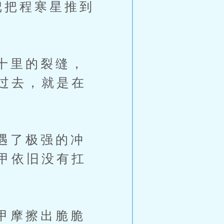
把把程寒星推到
十里的裂缝，
过去，就是在
遇了极强的冲
甲依旧没有扛
甲摩擦出脆脆