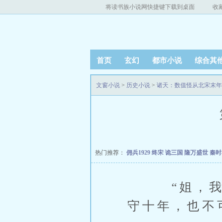
将读书族小说网快捷键下载到桌面
收
首页
玄幻
都市小说
综合其
文窗小说
>
历史小说
>
诸天：数值怪从北宋末年
热门推荐：
佣兵1929
终宋
诡三国
隆万盛世
秦
“姐，我知
守十年，也不