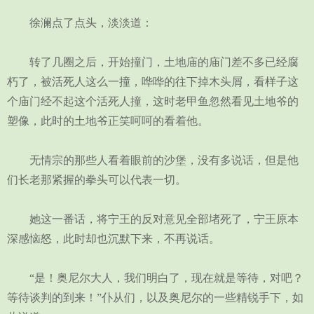
徐澜点了点头，淡淡道：
转了几圈之后，开始撞门，土地庙的庙门差不多已经腐
朽了，被活死人这么一撞，哗哗的往下掉木头屑，看样子这
个庙门经不起这个活死人撞，这时老甲鱼忽然看见土地爷的
塑像，此时的土地爷正笑呵呵的看着他。
无情宗的那些人看着眼前的沙堡，没有多说话，但是他
们长老那紧握的拳头可以代表一切。
她这一番话，将宁王的反对意见全部堵死了，宁王原本
深感恼怒，此时却也沉默下来，不再说话。
“是！奥尼尔大人，我们明白了，现在就是等待，对吧？
等待谈判的到来！”仆从们，以及奥尼尔的一些精锐手下，如