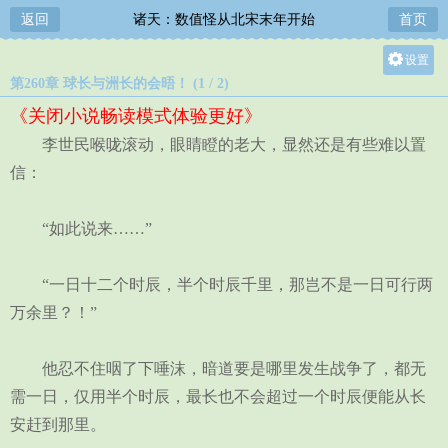
返回
诸天：数值怪从北宋末年开始
首页
设置
第260章 球长与洲长的会晤！ (1 / 2)
关灯
《关闭小说畅读模式体验更好》
大
李世民喉咙滚动，眼睛瞪的老大，显然还是有些难以置
中
信：
小
“如此说来……”
“一日十二个时辰，半个时辰千里，那岂不是一日可行两
万余里？！”
他忍不住咽了下唾沫，暗道要是哪里发生战争了，都无
需一日，仅用半个时辰，最长也不会超过一个时辰便能从长
安赶到那里。