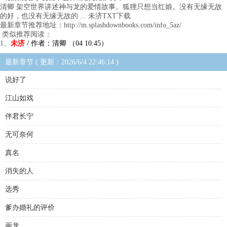
清卿 架空世界讲述神与龙的爱情故事。狐狸只想当红娘。没有无缘无故
的好，也没有无缘无故的 ... 未济TXT下载
最新章节推荐地址：http://m.splashdownbooks.com/info_5az/
类似推荐阅读：
1、
未济
/ 作者：清卿 （04 10:45）
最新章节 ( 更新：2026/6/4 22:46:14 )
说好了
江山如戏
伴君长宁
无可奈何
真名
消失的人
选秀
爹办婚礼的评价
画龙