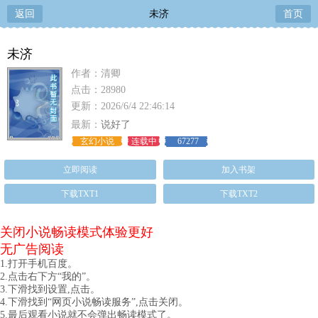
返回
未济
首页
未济
作者：清卿
点击：28980
更新：2026/6/4 22:46:14
最新：
说好了
玄幻小说
连载中
67277
立即阅读
加入书架
下载TXT1
下载TXT2
关闭小说畅读模式体验更好
无广告阅读
1.打开手机百度。
2.点击右下方“我的”。
3.下滑找到设置,点击。
4.下滑找到“网页小说畅读服务”,点击关闭。
5.最后观看小说就不会弹出畅读模式了。