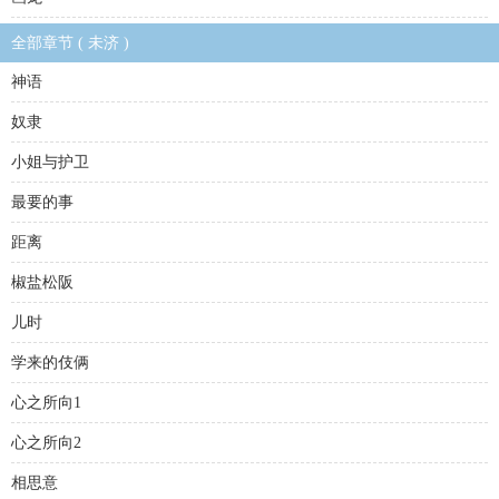
全部章节 ( 未济 )
神语
奴隶
小姐与护卫
最要的事
距离
椒盐松阪
儿时
学来的伎俩
心之所向1
心之所向2
相思意