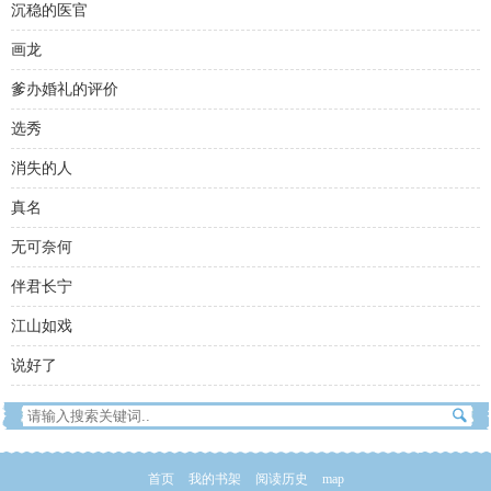
沉稳的医官
画龙
爹办婚礼的评价
选秀
消失的人
真名
无可奈何
伴君长宁
江山如戏
说好了
首页
我的书架
阅读历史
map