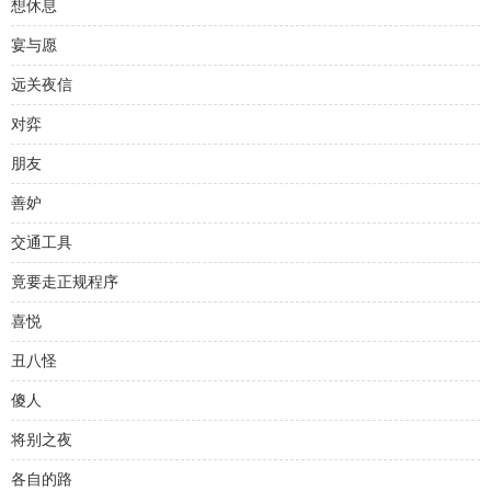
想休息
宴与愿
远关夜信
对弈
朋友
善妒
交通工具
竟要走正规程序
喜悦
丑八怪
傻人
将别之夜
各自的路