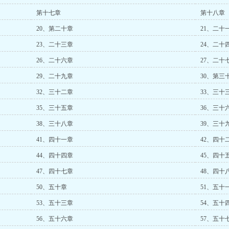
第十七章
第十八章
20、第二十章
21、二十
23、二十三章
24、二十
26、二十六章
27、二十
29、二十九章
30、第三
32、三十二章
33、三十
35、三十五章
36、三十
38、三十八章
39、三十
41、四十一章
42、四十
44、四十四章
45、四十
47、四十七章
48、四十
50、五十章
51、五十
53、五十三章
54、五十
56、五十六章
57、五十