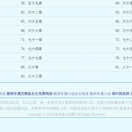
59、五十九章
60、六十
62、六十二章
63、六十
65、六十五章
66、六十
68、六十八章
69、六十
71、七十一章
72、七十
74、七十四章
75、七十
77、七十七章
78、七十
80、八十章
81、八十
83、八十三章
阅读
脑洞专属完整版全文免费阅读
脑洞专属小说全文阅读
脑洞专属小说
请叫我老师
世者
穿书第一天就结婚小说全文阅读
情节跌宕起伏、扣人心弦，是一本情节与文笔俱佳的其他小说，文窗小说转载收集十九
有小说为转载作品，所有章节均由网友上传，转载至本站只是为了宣传本书让更多读
Copyright © 2019 读书族小说网 All Rights Reserved.