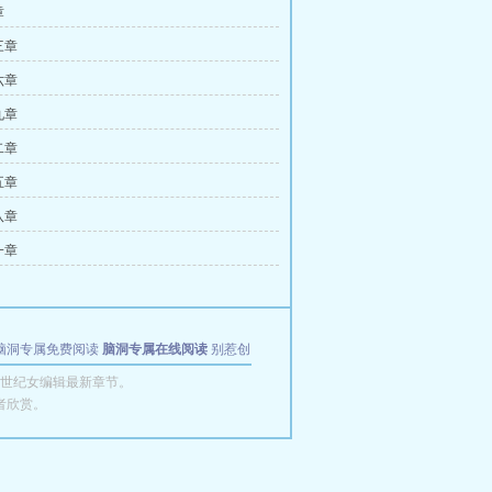
章
三章
六章
九章
二章
五章
八章
一章
脑洞专属免费阅读
脑洞专属在线阅读
别惹创
世纪女编辑最新章节。
者欣赏。