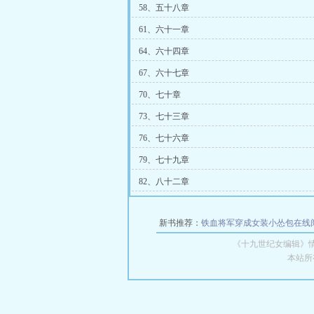
58、五十八章
61、六十一章
64、六十四章
67、六十七章
70、七十章
73、七十三章
76、七十六章
79、七十九章
82、八十二章
新书推荐：
铁血将军穿成女装小怂包在线
《十九世纪女编辑》
本站所