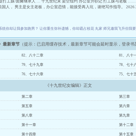
逆打工妹/面瘫继承人 … 十九世纪末 架空纽约 办公室升职记 打工妹与老板 
国人， 男主是女主老板，办公室恋情，能接受再入坑，谢绝写作指导。 2026.3.
系统你却让我参加跑男？
让你重生弥补遗憾，你却霸占校花
丸家
师兄邀我飞升但我
》最新章节
（提示：已启用缓存技术，最新章节可能会延时显示，登录书
82、八十二章
81、八十
79、七十九章
78、七十
76、七十六章
75、七十
《十九世纪女编辑》正文
第二章
第三章
第五章
第六章
第八章
第九章
第十一章
第十二章
第十四章
第十五章