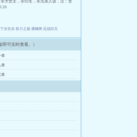
…… 非大女主，非衍生，非完美人设，注：女
26
要下乡支农
权力之巅
通幽阁
近战狂兵
架即可实时查看。）
一章
八章
五章