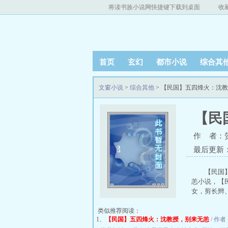
将读书族小说网快捷键下载到桌面
收
首页
玄幻
都市小说
综合其
文窗小说
>
综合其他
> 【民国】五四烽火：沈
【民
作 者：
最后更新：20
【民国
恙小说，【
女，剪长辫、
类似推荐阅读：
1、
【民国】五四烽火：沈教授，别来无恙
/ 作者