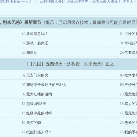
局攻略小派蒙
一人之下：从封神传承开始
说好武侠世界，你怎么教人修仙？
道界天
，别来无恙》最新章节
（提示：已启用缓存技术，最新章节可能会延时显
35.新娘愿意吗？
34.可怜的
32.那就一起疯吧
31.幸福的
29.我愿意
28.你要
《【民国】五四烽火：沈教授，别来无恙》正文
02.天安门前的火
03.松木
05.我这辈子最讨厌的三种人
06.三楼
09.北大红楼的邀约
10.最危
12.墨绿s的防线
13.猎人的
15.红楼深处的对峙
17.最无
19.失控的吻
20.堕落的
22.纸能打痛人吗？
23.我的