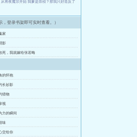
下
从将夜魔宗开始
我爹是崇祯？那我只好造反了
示，登录书架即可实时查看。）
赢家
阴影
是敢死，我就嫁给张若晦
皂角的怀抱
外的长衫影
险的猎物
审视
能为力的瞬间
甜味
手心交给你