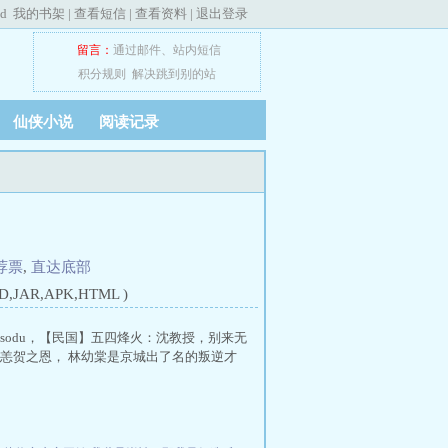
ed
我的书架
|
查看短信
|
查看资料
|
退出登录
留言：
通过邮件
、
站内短信
积分规则
解决跳到别的站
仙侠小说
阅读记录
荐票
,
直达底部
JAR,APK,HTML )
odu，【民国】五四烽火：沈教授，别来无
恙贺之恩， 林幼棠是京城出了名的叛逆才