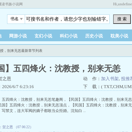
Hi,
undefin
藏读书族小说网
搜 索
书名
他
网游小说
玄幻小说
科幻小说
历史小说
耽美小说
教授，别来无恙最新章节列表
国】五四烽火：沈教授，别来无恙
贺之恩
动 作：
加入书架
,
投推
26/6/7 6:23:16
下 载：( TXT,CHM,UMD,
】五四烽火：沈教授，别来无恙笔趣阁，【民国】五四烽火：沈教授，别来无恙s
民国】五四烽火：沈教授，别来无恙顶点，【民国】五四烽火：沈教授，别来无
写禁文，连大军阀的嫡子都敢当众拒婚。沈知白 ...
：贺之恩 （07 06:22）