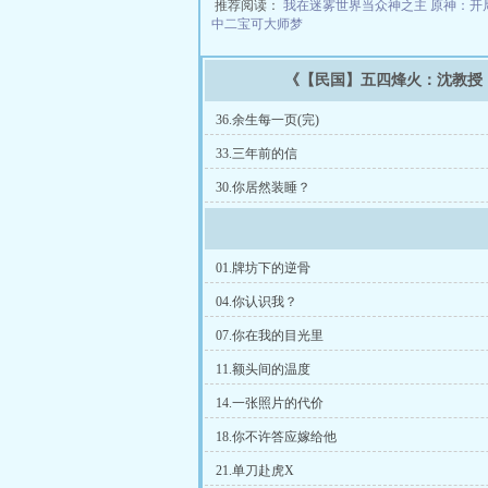
推荐阅读：
我在迷雾世界当众神之主
原神：开
中二宝可大师梦
《【民国】五四烽火：沈教授
36.余生每一页(完)
33.三年前的信
30.你居然装睡？
01.牌坊下的逆骨
04.你认识我？
07.你在我的目光里
11.额头间的温度
14.一张照片的代价
18.你不许答应嫁给他
21.单刀赴虎X