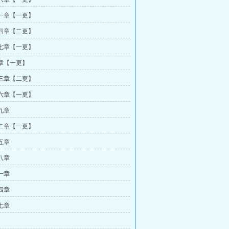
十一章【一更】
十四章【二更】
十七章【一更】
十章【一更】
十三章【二更】
十六章【一更】
九章
十二章【一更】
五章
八章
一章
四章
七章