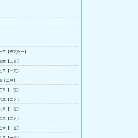
十一章【双更合一】
十四章【二更】
十七章【一更】
十章【二更】
十三章【一更】
十六章【二更】
十九章【一更】
十二章【二更】
十五章【一更】
十八章【一更】