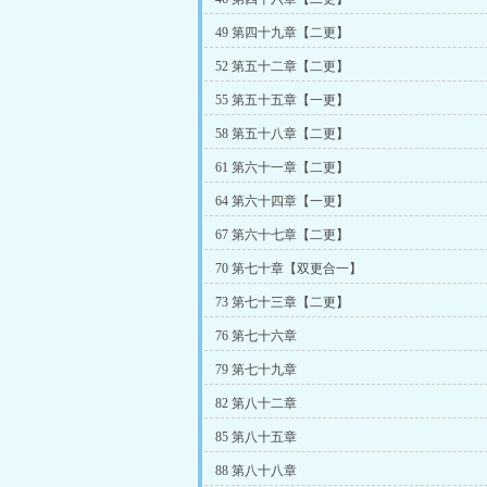
49 第四十九章【二更】
52 第五十二章【二更】
55 第五十五章【一更】
58 第五十八章【二更】
61 第六十一章【二更】
64 第六十四章【一更】
67 第六十七章【二更】
70 第七十章【双更合一】
73 第七十三章【二更】
76 第七十六章
79 第七十九章
82 第八十二章
85 第八十五章
88 第八十八章