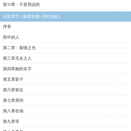
第31章：不是我说的
全部章节 ( 摘星奇蹟–消失的她 )
序章
雨中的人
第二章：裂缝之光
第三章无名之人
第四章她的名字
第五章影子
第六章靠近
第七章房间
第八章在场
第九章等