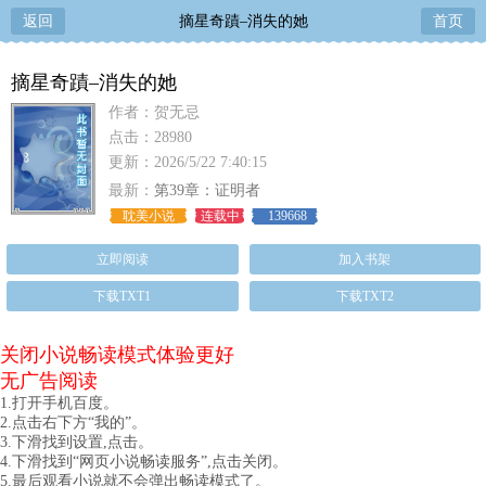
返回
摘星奇蹟–消失的她
首页
摘星奇蹟–消失的她
作者：贺无忌
点击：28980
更新：2026/5/22 7:40:15
最新：
第39章：证明者
耽美小说
连载中
139668
立即阅读
加入书架
下载TXT1
下载TXT2
关闭小说畅读模式体验更好
无广告阅读
1.打开手机百度。
2.点击右下方“我的”。
3.下滑找到设置,点击。
4.下滑找到“网页小说畅读服务”,点击关闭。
5.最后观看小说就不会弹出畅读模式了。