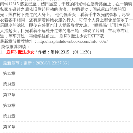
闹钟12315 盛夏已至，烈日当空，干辣的阳光铺在沥青路面上，在一辆辆
私家车碾过之后依旧腾起扭动的热浪。 树荫晃动，间或露出丝缕的阳
光，照在树下走过的人身上。 他们低着头，看着手中发光的铁板，尽管
衣着各不相同，还有穿着鲜艳衣服的行人，可每个人身上都像是笼罩了一
层阴冷的滤镜，即使在盛夏也让人觉得脊背发凉。 “嗡嗡嗡” 听到声音的
人抬起头，目光看着不远处开过来的电三轮，僵硬了片刻，主动靠右让
道，等车开过，再继续往前走。 崩坏3 魔法少女TXT下载
最新章节推荐地址：http://m.splashdownbooks.com/info_60w/
类似推荐阅读：
1、
崩坏3 魔法少女
/ 作者：闹钟12315 （01 11:36）
最新章节 ( 更新：2026/6/1 23:37:36 )
第15章
第14章
第13章
第12章
第11章
第10章